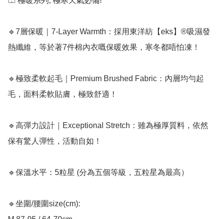
🩳 極暖系列, 極寒天氣必備!

🔹7層保暖｜7-Layer Warmth：採用東洋紡【eks】®吸濕發
熱纖維，等於著7件棉內衣嘅保暖效果，寒冬都唔怕凍！

🔹極致柔軟起毛｜Premium Brushed Fabric：內層均勻起
毛，面料柔軟貼膚，極致舒適！

🔹高彈力設計｜Exceptional Stretch：雖為極厚質料，依然
保有驚人彈性，活動自如！

🔹保溫水平：5粒星 (分為五個等級，五粒星為最高）

🔹坐圍/腰圍size(cm): 
