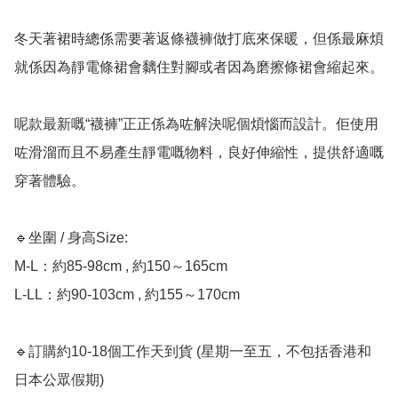
冬天著裙時總係需要著返條襪褲做打底來保暖，但係最麻煩
就係因為靜電條裙會黐住對腳或者因為磨擦條裙會縮起來。

呢款最新嘅“襪褲”正正係為咗解決呢個煩惱而設計。佢使用
咗滑溜而且不易產生靜電嘅物料，良好伸縮性，提供舒適嘅
穿著體驗。

🔹坐圍 / 身高Size:﻿

M-L：約85-98cm , 約150～165cm

L-LL：約90-103cm , 約155～170cm

🔹訂購約10-18個工作天到貨 (星期一至五，不包括香港和
日本公眾假期) ﻿
