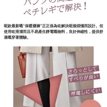
呢款最新嘅“保暖襪褲”正正係為咗解決呢個煩惱而設計。佢
使用咗滑溜而且不易產生靜電嘅物料，良好伸縮性，提供舒
適嘅穿著體驗。