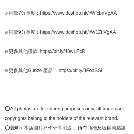
❇️同款7分長度：https://www.dcshop.hk/i/WfcbnVgAA

❇️同款9分長度：https://www.dcshop.hk/i/W1ZitVgAA

❇️更多其他襪款: https://bit.ly/48wLPcR

❇️更多其他Gunze 產品： https://bit.ly/3FoaSSl

⭕All photos are for sharing purposes only, all trademark 
copyrights belong to the holders of the relevant brand.

⭕聲明 • 本店圖片只作分享用途， 所有商標及版權均屬該