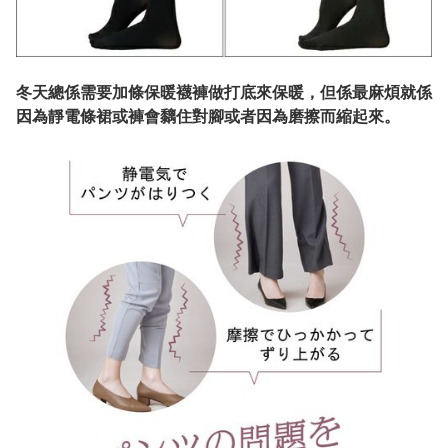
冬天總係需要加條保暖襪褲做打底來保暖，但係最麻煩就係
因為靜電條裙或褲會黐住對腳或者因為磨擦而縮起來。