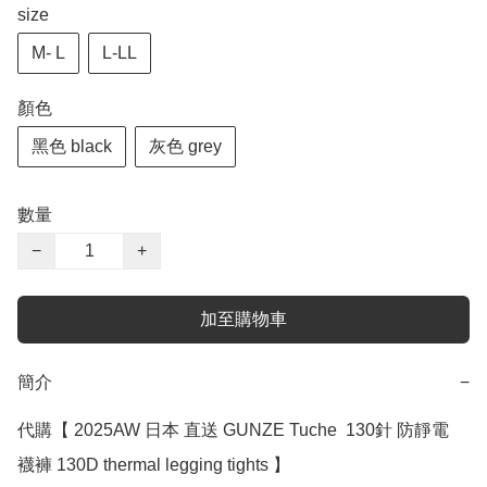
size
M- L
L-LL
顏色
黑色 black
灰色 grey
數量
−
+
加至購物車
簡介
−
代購【 2025AW 日本 直送 GUNZE Tuche  130針 防靜電 
襪褲 130D thermal legging tights 】﻿﻿
