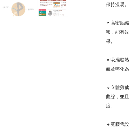
保持溫暖。

🔹高密度
密，能有效
果。

🔹吸濕發
氣並轉化為
🔹立體剪
曲線，並且
度。

🔹寬腰帶