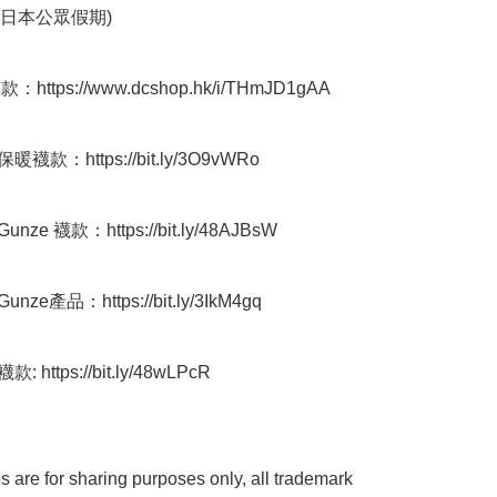
公眾假期) ﻿  

https://www.dcshop.hk/i/THmJD1gAA

襪款：https://bit.ly/3O9vWRo

ze 襪款：https://bit.ly/48AJBsW

ze產品：https://bit.ly/3IkM4gq

 https://bit.ly/48wLPcR

 are for sharing purposes only, all trademark 