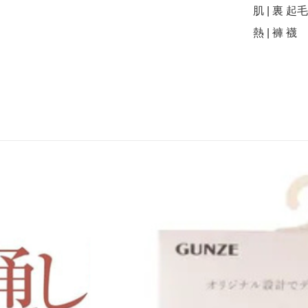
肌 | 裏 起毛 
熱 | 褲 襪 