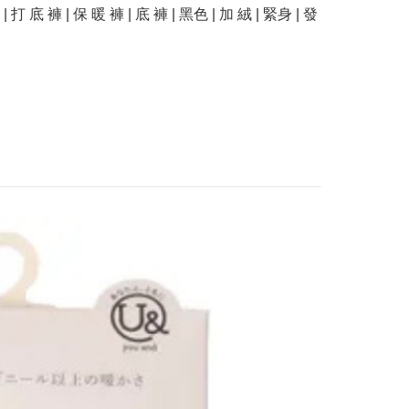
| 打 底 褲 | 保 暖 褲 | 底 褲 | 黑色 | 加 絨 | 緊身 | 發