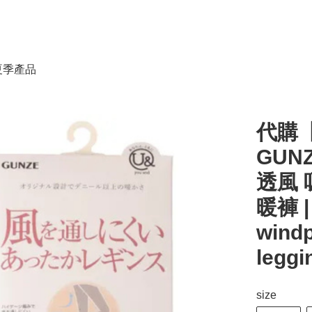
春夏季產品
代購【
GUN
透風 
暖褲 |
windp
leggi
size