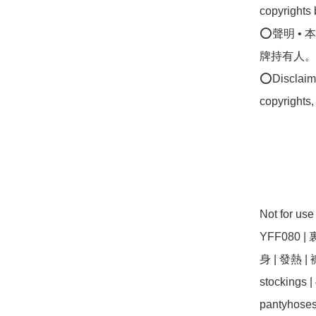
copyrights 
⭕聲明 •
牌持有人。
⭕Disclaimer
copyrights,
Not for us
YFF080 | 
身 | 發熱 | 褲 
stockings 
pantyhoses