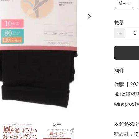
M～L
數量
−
簡介
代購【 202
風 吸濕發熱 
windproof w
🔹超越80
特設計，提