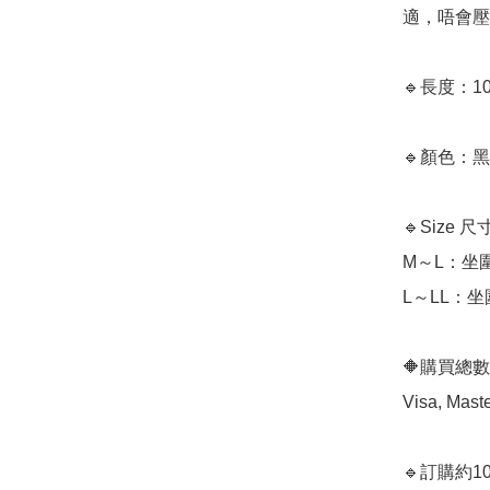
適，唔會壓
🔹長度：10
🔹顏色：黑
🔹Size 尺
M～L：坐圍
L～LL：坐圍
🔶購買總數$2
Visa, M
🔹訂購約