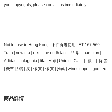
your copyrights, please contact us immediately.

Not for use in Hong Kong | 不在香港使用 | ET 167-560 | 
Train | new era | nike | the north face | 品牌 | champion | 
Adidas | patagonia | fila | Muji | Uniqlo | GU | 手 襪 | 手臂 套 
商品詳情