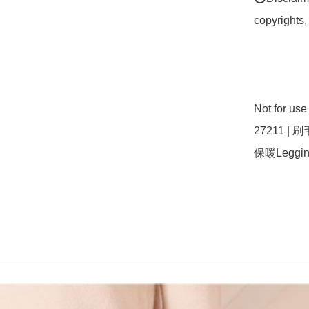
copyrights,
Not for us
27211 | 
保暖Leggi