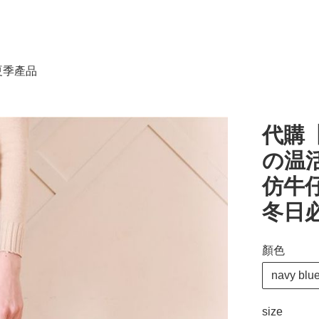
春夏季產品
代購【
の温活
仿牛仔
冬日
顏色
navy bl
size