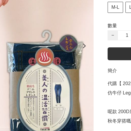
M-L
數量
−
簡介
代購【 20
仿牛仔 Leg
呢款 200
秋冬穿搭嘅