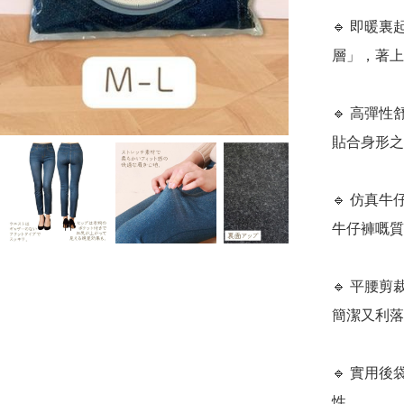
🔹 即暖
層」，著上
🔹 高彈
貼合身形之
🔹 仿真
牛仔褲嘅質
🔹 平腰
簡潔又利落
🔹 實用
性。
