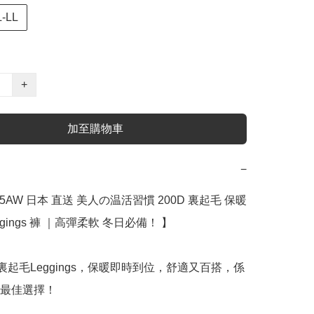
L-LL
+
加至購物車
−
25AW 日本 直送 美人の温活習慣 200D 裏起毛 保暖 
gings 褲 ｜高彈柔軟 冬日必備！ 】﻿

D裏起毛Leggings，保暖即時到位，舒適又百搭，係
最佳選擇！
