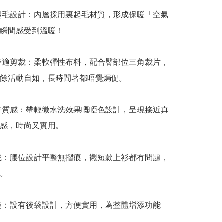
裏起毛設計：內層採用裏起毛材質，形成保暖「空氣
瞬間感受到溫暖！

性舒適剪裁：柔軟彈性布料，配合臀部位三角裁片，
餘活動自如，長時間著都唔覺焗促。

牛仔質感：帶輕微水洗效果嘅啞色設計，呈現接近真
感，時尚又實用。

剪裁：腰位設計平整無摺痕，襯短款上衫都冇問題，
。

後袋：設有後袋設計，方便實用，為整體增添功能