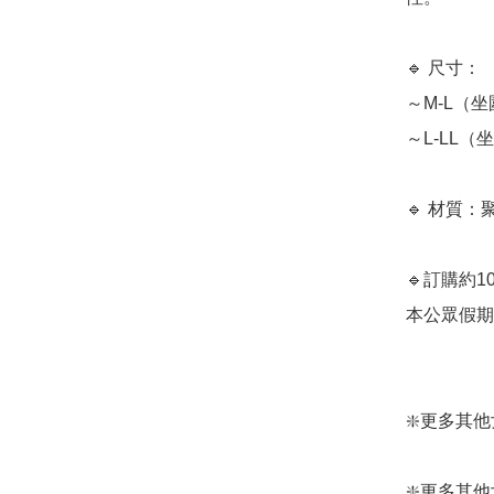
🔹 尺寸：

～M-L（坐圍
～L-LL（坐
🔹 材質：
🔹訂購約
本公眾假期) ﻿
❇️更多其他女裝
❇️更多其他女裝: 