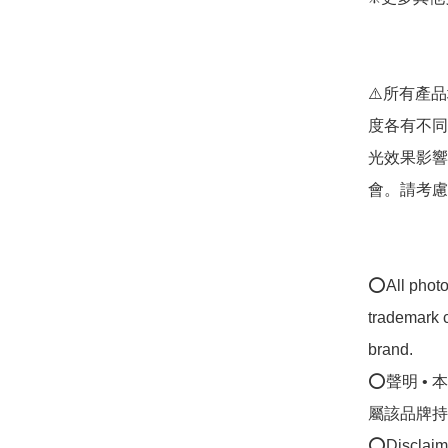
⚠️所有產
度各有不同
光效果影響
會。請考慮清楚
⭕All photos
trademark c
brand.

⭕聲明 •
屬該品牌持
⭕Disclaimer