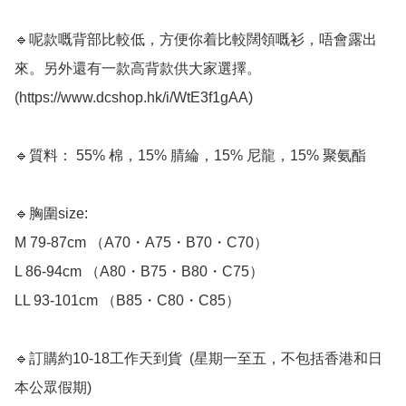
🔹呢款嘅背部比較低，方便你着比較闊領嘅衫，唔會露出
來。另外還有一款高背款供大家選擇。
(https://www.dcshop.hk/i/WtE3f1gAA)

🔹質料： 55% 棉，15% 腈綸，15% 尼龍，15% 聚氨酯

🔹胸圍size: 

M 79-87cm （A70・A75・B70・C70）

L 86-94cm （A80・B75・B80・C75）

LL 93-101cm （B85・C80・C85）

🔹訂購約10-18工作天到貨  (星期一至五，不包括香港和日
本公眾假期) ﻿
