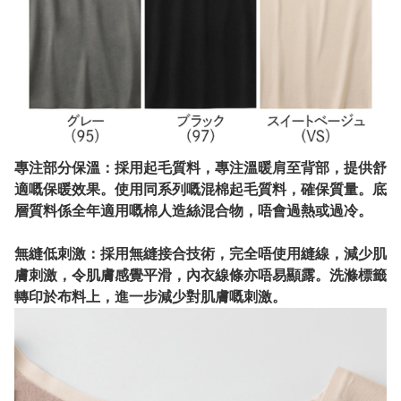
專注部分保溫：採用起毛質料，專注溫暖肩至背部，提供舒
適嘅保暖效果。使用同系列嘅混棉起毛質料，確保質量。底
層質料係全年適用嘅棉人造絲混合物，唔會過熱或過冷。
無縫低刺激：採用無縫接合技術，完全唔使用縫線，減少肌
膚刺激，令肌膚感覺平滑，內衣線條亦唔易顯露。洗滌標籤
轉印於布料上，進一步減少對肌膚嘅刺激。