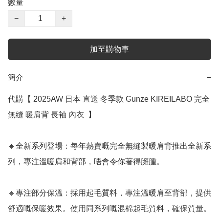
數量
−
+
加至購物車
簡介
−
代購【 2025AW 日本 直送 冬季款 Gunze KIREILABO 完全
無縫 暖肩背 長袖 內衣  】 ﻿

🔹全新系列登場：每年熱賣嘅完全無縫製暖肩背推出全新系
列，專注溫暖肩和背部，唔會令你著得臃腫。

🔹專注部分保溫：採用起毛質料，專注溫暖肩至背部，提供
舒適嘅保暖效果。使用同系列嘅混棉起毛質料，確保質量。