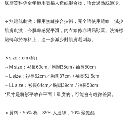
底層質料係全年適用嘅棉人造絲混合物，唔會過熱或過冷。

🔹無縫低刺激：採用無縫接合技術，完全唔使用縫線，減少
肌膚刺激，令肌膚感覺平滑，內衣線條亦唔易顯露。洗滌標
籤轉印於布料上，進一步減少對肌膚嘅刺激。

🔹size：cm (約）

～M size：衫長60cm／胸闊35cm / 袖長50cm

～L size：衫長62cm／胸闊37cm  / 袖長51.5cm

～LL size：衫長64cm／胸闊39cm  / 袖長53cm

*尺寸是將衫平放在平面上量度的，可能會有輕微差異。

🔹質料：55% 棉，35% 人造絲，10% 聚氨酯
