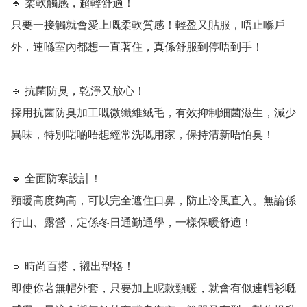
🔹 柔軟觸感，超輕舒適！

只要一接觸就會愛上嘅柔軟質感！輕盈又貼服，唔止喺戶
外，連喺室內都想一直著住，真係舒服到停唔到手！

🔹 抗菌防臭，乾淨又放心！

採用抗菌防臭加工嘅微纖維絨毛，有效抑制細菌滋生，減少
異味，特別啱啲唔想經常洗嘅用家，保持清新唔怕臭！

🔹 全面防寒設計！

頸暖高度夠高，可以完全遮住口鼻，防止冷風直入。無論係
行山、露營，定係冬日通勤通學，一樣保暖舒適！

🔹 時尚百搭，襯出型格！

即使你著無帽外套，只要加上呢款頸暖，就會有似連帽衫嘅