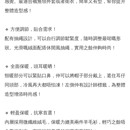
感覺。最適合襯無領外套或者衛衣，簡單又有型，幫你提升
整體造型感！

🔹 方便調節，貼合需求！

配有抽繩設計，可以自行調節鬆緊度，隨時調整最啱嘅形
狀。光滑嘅絨面配搭休閒風抽繩，實用之餘仲夠時尚！

🔹 全面保暖，頭耳暖晒！

頸暖部分可以緊貼口鼻，仲可以將帽子部分戴上，遮住耳仔
同頭部，冷風再大都唔怕凍！左側仲有設計師標籤，為整體
造型增添時尚感！

🔹 輕盈保暖，抗寒首選！

內層採用微纖維絨毛，保暖力媲美兩件羊毛衫，輕巧之餘唔