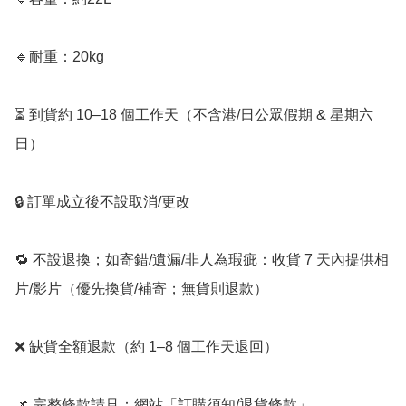
🔹耐重：20kg

⏳ 到貨約 10–18 個工作天（不含港/日公眾假期 & 星期六
日）

🔒 訂單成立後不設取消/更改

🔁 不設退換；如寄錯/遺漏/非人為瑕疵：收貨 7 天內提供相
片/影片（優先換貨/補寄；無貨則退款）

❌ 缺貨全額退款（約 1–8 個工作天退回）

📌 完整條款請見：網站「訂購須知/退貨條款」