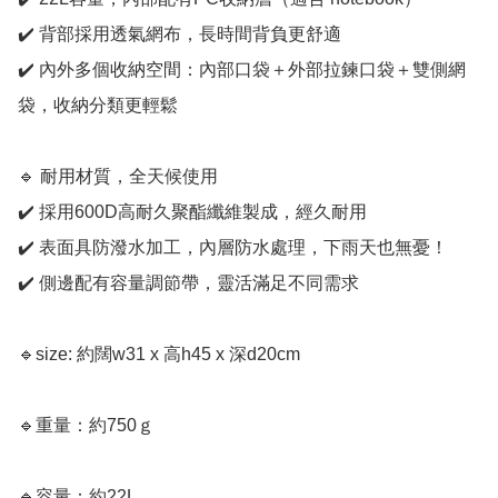
✔️ 背部採用透氣網布，長時間背負更舒適

✔️ 內外多個收納空間：內部口袋＋外部拉鍊口袋＋雙側網
袋，收納分類更輕鬆

🔹 耐用材質，全天候使用

✔️ 採用600D高耐久聚酯纖維製成，經久耐用

✔️ 表面具防潑水加工，內層防水處理，下雨天也無憂！

✔️ 側邊配有容量調節帶，靈活滿足不同需求

🔹size: 約闊w31 x 高h45 x 深d20cm

🔹重量：約750ｇ

🔹容量：約22L
