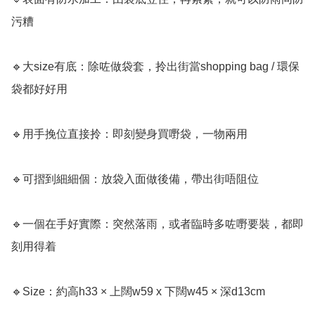
污糟

🔹大size有底：除咗做袋套，拎出街當shopping bag / 環保
袋都好好用

🔹用手挽位直接拎：即刻變身買嘢袋，一物兩用

🔹可摺到細細個：放袋入面做後備，帶出街唔阻位

🔹一個在手好實際：突然落雨，或者臨時多咗嘢要裝，都即
刻用得着

🔹Size：約高h33 × 上闊w59 x 下闊w45 × 深d13cm 
