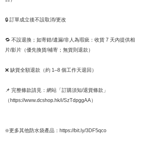
🔒 訂單成立後不設取消/更改

🔁 不設退換；如寄錯/遺漏/非人為瑕疵：收貨 7 天內提供相
片/影片（優先換貨/補寄；無貨則退款）

❌ 缺貨全額退款（約 1–8 個工作天退回）

📌 完整條款請見：網站「訂購須知/退貨條款」
（https://www.dcshop.hk/i/SzTdpggAA）

❇️更多其他防水袋產品：https://bit.ly/3DF5qco
