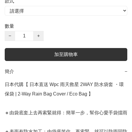
款式
數量
−
+
加至購物車
簡介
−
日本代購【 日本直送 Wpc 雨天救星 2WAY 防水袋套 ・環
保袋 | 2‑Way Rain Bag Cover / Eco Bag 】﻿

🔹由袋底套上去再索緊就得：簡單一步，幫你心愛手袋擋雨

🔹表面有防水加工：由袋底笠住，再索緊，就可以防雨同防