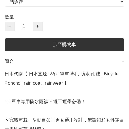
數量
−
+
加至購物車
簡介
−
日本代購【 日本直送  Wpc 單車 專用 防水 雨褸 | Bicycle 
Poncho | rain coat | rainwear 】﻿﻿﻿﻿﻿

🚴‍♂️ 單車專用防水雨褸 ~ 返工返學必備！

🔹寬鬆剪裁，活動自如：男女通用設計，無論細粒女性定高