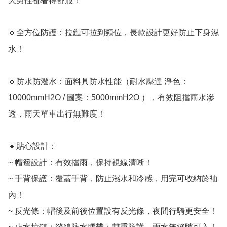
大男性都著得舒服！

🔹全方位防護：拉鏈可拉到頸位，長款設計更好防止下身濕
水！

🔹防水防潑水：面料具防水性能（耐水壓達 淨色：
10000mmH2O / 圖案：5000mmH2O ），有效阻擋雨水滲
透，雨天單車出行無難度！

🔹貼心設計：

~ 帽簷設計：有效擋雨，保持視線清晰！

~ 手背保護：覆蓋手背，防止濕水和冷感，用完可收納於袖
內！

~ 反光條：帽後及前後位置設有反光條，夜間行騎更安全！
