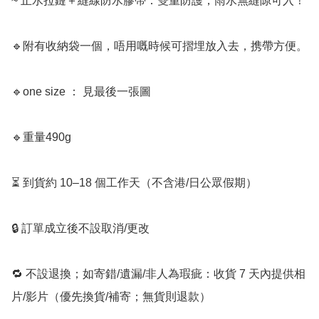
~ 止水拉鏈＋縫線防水膠帶：雙重防護，雨水無縫隙可入！

🔹附有收納袋一個，唔用嘅時候可摺埋放入去，携帶方便。

🔹one size ： 見最後一張圖

🔹重量490g

⏳ 到貨約 10–18 個工作天（不含港/日公眾假期）

🔒 訂單成立後不設取消/更改

🔁 不設退換；如寄錯/遺漏/非人為瑕疵：收貨 7 天內提供相
片/影片（優先換貨/補寄；無貨則退款）
