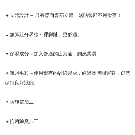
🔹立體設計～ 只有背面臀部立體，緊貼臀部不易滑落！

🔹無腳趾分界線～裸腳趾，更舒適。

🔹保濕成分～加入舒適的山茶油，觸感柔滑

🔹難起毛粒～使用獨有的紗線製成，經過長時間穿着，仍然
保持良好狀態。

🔹防靜電加工

🔹抗菌除臭加工
