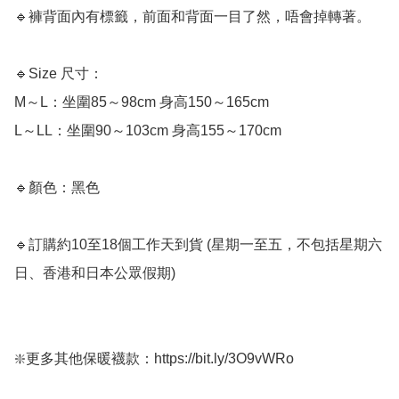
🔹褲背面內有標籤，前面和背面一目了然，唔會掉轉著。

🔹Size 尺寸：

M～L：坐圍85～98cm 身高150～165cm

L～LL：坐圍90～103cm 身高155～170cm

🔹顏色：黑色

🔹訂購約10至18個工作天到貨 (星期一至五，不包括星期六
日、香港和日本公眾假期) ﻿

❇️更多其他保暖襪款：https://bit.ly/3O9vWRo
