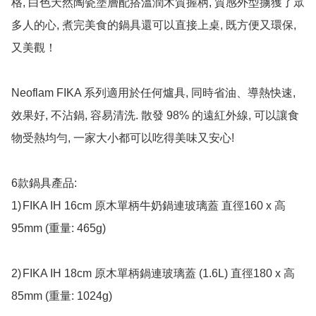
格, 白色天然陶瓷塗層配搭溫潤木質握柄, 質感外型擄獲了眾
多人的心, 煮完美食的鍋具還可以直接上桌, 既方便又環保, 
又美觀！

Neoflam FIKA 系列適用於任何爐具, 同時省油、導熱快速, 
效果好, 不沾鍋, 容易清洗. 散發 98% 的遠紅外線, 可以讓食
物受熱均勻, 一家大小都可以吃得美味又安心!

6款鍋具產品:

1)	FIKA IH 16cm 原木單柄牛奶鍋連玻璃蓋 直徑160 x 高
95mm (重量: 465g)

2)	FIKA IH 18cm 原木單柄鍋連玻璃蓋 (1.6L) 直徑180 x 高
85mm (重量: 1024g)
