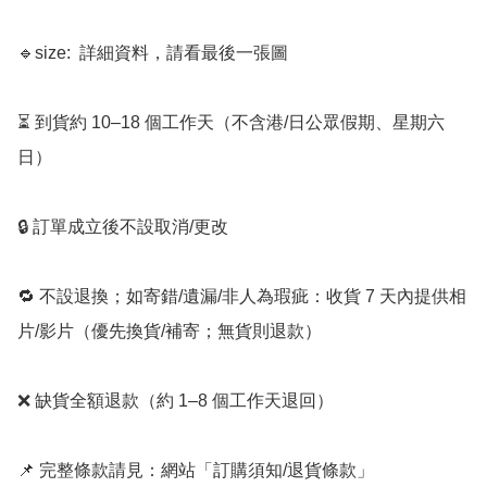
🔹size:  詳細資料，請看最後一張圖

⏳ 到貨約 10–18 個工作天（不含港/日公眾假期、星期六
日）

🔒 訂單成立後不設取消/更改

🔁 不設退換；如寄錯/遺漏/非人為瑕疵：收貨 7 天內提供相
片/影片（優先換貨/補寄；無貨則退款）

❌ 缺貨全額退款（約 1–8 個工作天退回）

📌 完整條款請見：網站「訂購須知/退貨條款」