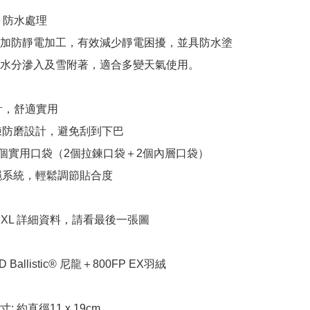
＋防水處理

加防靜電加工，有效減少靜電困擾，並具防水塗
水分滲入及雪附著，適合多變天氣使用。

計，舒適實用

拉鍊防磨設計，避免刮到下巴

共4個實用口袋（2個拉鍊口袋＋2個內層口袋）

拉繩系統，輕鬆調節貼合度

 S ~ XL 詳細資料，請看最後一張圖 

D Ballistic® 尼龍＋800FP EX羽絨

: 約直徑11 x 19cm
