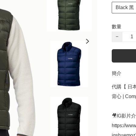
Black 黑
數量
−
簡介
代購【 日本 
背心 | Comp
🎥IG影片
https://ww
igsh=emo