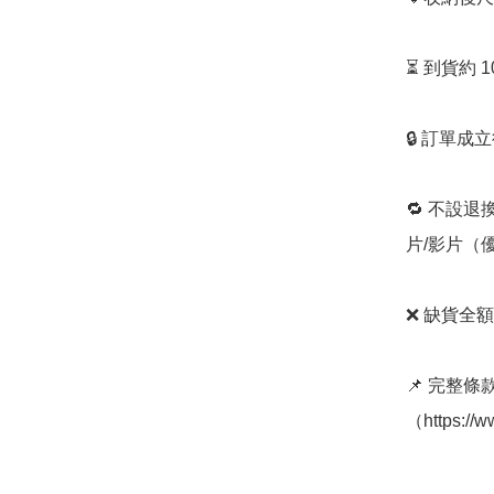
⏳ 到貨約 
🔒 訂單成
🔁 不設退
片/影片（
❌ 缺貨全額
📌 完整
（https://w