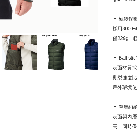
🔹 極致保
採用800 
僅229g
🔹 Balli
表面材質採用
撕裂強度比
戶外環境使
🔹 單層
表面與內層
高，同時保