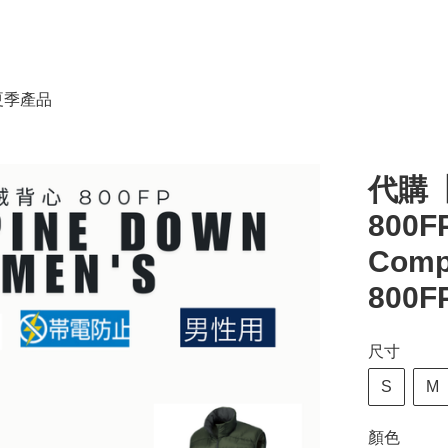
春夏季產品
代購【
800
Comp
800F
尺寸
S
M
顏色