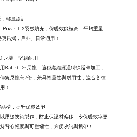
暖，輕量設計

Fill Power EX羽絨填充，保暖效能極高，平均重量
，輕便易攜，戶外、日常適用！

stic® 尼龍，堅韌耐用

Ballistic® 尼龍，這種纖維經過特殊延伸加工，
傳統尼龍高2倍，兼具輕量性與耐用性，適合各種
用！

絎縫結構，提升保暖效能

以壓縫技術製作，防止保溫材偏移，令保暖效率更
持背心輕便與可壓縮性，方便收納與攜帶！
