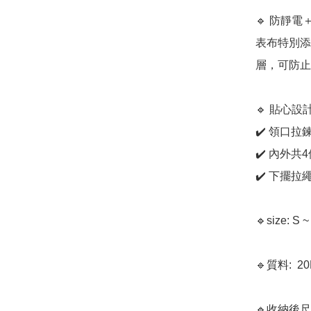
🔹 防靜電
表布特別添
層，可防止
🔹 貼心設
✔️ 領口
✔️ 內外
✔️ 下擺
🔹size:
🔹質料:  20
🔹收納後尺寸