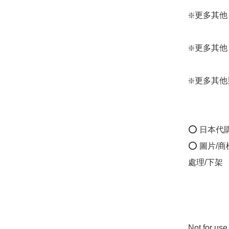
❇️更多其他 男裝
❇️更多其他 Mon
❇️更多其他男裝外
⭕ 日本代
⭕ 圖片/
處理/下架

Not for us