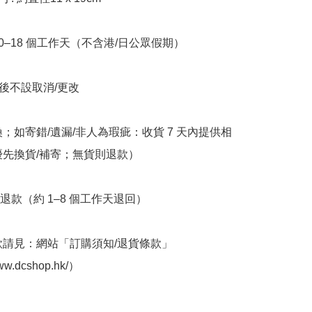
10–18 個工作天（不含港/日公眾假期）

立後不設取消/更改

換；如寄錯/遺漏/非人為瑕疵：收貨 7 天內提供相
優先換貨/補寄；無貨則退款）

退款（約 1–8 個工作天退回）

條款請見：網站「訂購須知/退貨條款」
ww.dcshop.hk/）
