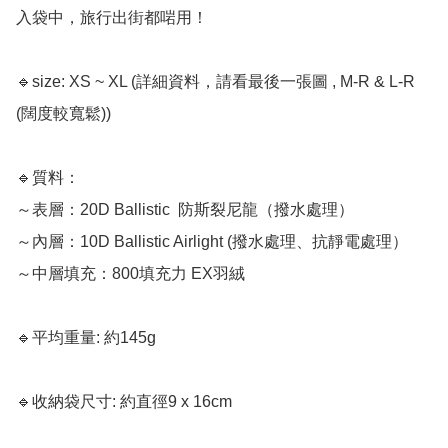
入袋中，旅行出街都啱用！

🔹size: XS ~ XL (詳細資料，請看最後一張圖 , M-R & L-R 
(闊度較寬鬆))

🔹質料： 

～表層：20D Ballistic  防斯裂尼龍（撥水處理）

～內層：10D Ballistic Airlight (撥水處理、抗靜電處理）

～中層填充：800填充力 EX羽絨

🔹平均重量: 約145g 

🔹收納袋尺寸: 約直徑9 x 16cm 
