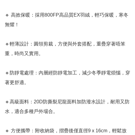
🔹 高效保暖：採用800FP高品質EX羽絨，輕巧保暖，寒冬
無懼！

🔹輕薄設計：圓領剪裁，方便與外套搭配，重疊穿著唔笨
重，時尚又實用。

🔹防靜電處理：內層經防靜電加工，減少冬季靜電煩惱，穿
著更舒適。

🔹高級面料：20D防撕裂尼龍面料加防潑水設計，耐用又防
水，適合多種戶外場合。

🔹 方便攜帶：附收納袋，摺疊後僅直徑9 x 16cm，輕鬆放