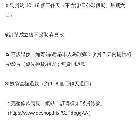
⏳ 到貨約 10–18 個工作天（不含港/日公眾假期、星期六
日）

🔒 訂單成立後不設取消/更改

🔁 不設退換；如寄錯/遺漏/非人為瑕疵：收貨 7 天內提供相
片/影片（優先換貨/補寄；無貨則退款）

❌ 缺貨全額退款（約 1–8 個工作天退回）

📌 完整條款請見：網站「訂購須知/退貨條款」
（https://www.dcshop.hk/i/SzTdpggAA）
