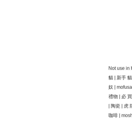
Not use i
貓 | 新手 貓 
奴 | mofus
禮物 | 必 買
| 陶瓷 | 虎 牌 
咖啡 | mosh |