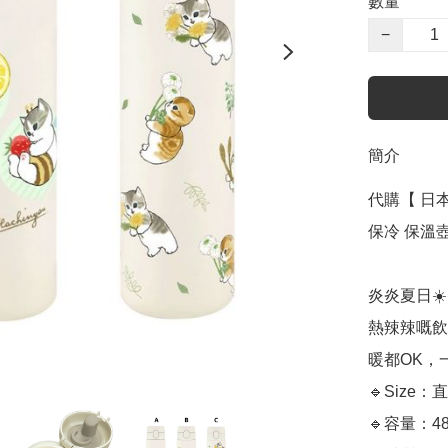
數量
−
簡介
代購【 日本 
保冷 保溫壺 |
炎炎夏日☀
熱辣辣嘅飲
暖都OK，一
🔹Size：直
🔹容量：480