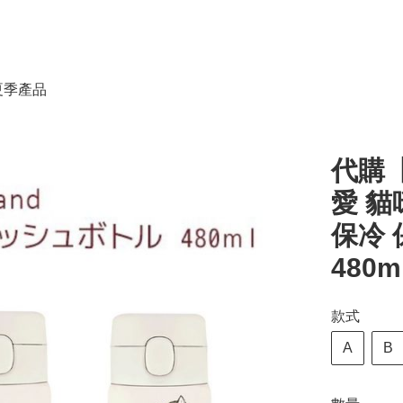
春夏季產品
代購【
愛 貓咪
保冷 
480m
款式
A
B