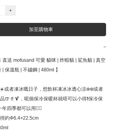
+
加至購物車
−
直送 mofusand 可愛 貓咪 | 炸蝦貓 | 鯊魚貓 | 真空 
 保溫瓶 | 不鏽鋼 | 480ml 】﻿

️☀️或者凍冰嘅日子，想飲杯凍冰冰透心涼❄️❄️或者
品🍺🥤🍹，呢個保冷保暖杯就唔可以小得❗️保冷保
年四季都可以用👍🏻

徑約Φ6.4×22.5cm

ml 
