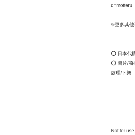
q=motteru

❇️更多其他環保
⭕ 日本代
⭕ 圖片/
處理/下架

Not for u