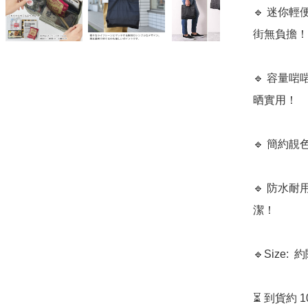
🔹 迷你
街無負擔！

🔹 容量
晒實用！

🔹 簡約
🔹 防水
潔！

🔹Size:  
⏳ 到貨約 