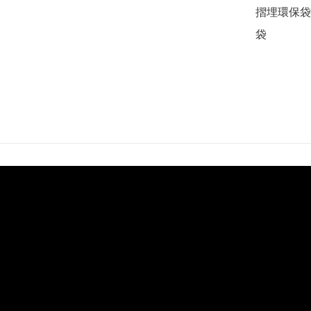
摺埋環保袋 
袋