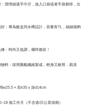
輕便：摺埋細過手巾仔，放入口袋或者手袋都得，出
啱啱好：專為飯盒同水樽設計，容量有7L，細細個夠
靚色揀：時尚又低調，襯咩都岩！

耐用物料：採用聚酯纖維製成，輕身又耐用，易清
約闊w25.5 × 高h35 x 深d14cm

10–18 個工作天（不含港/日公眾假期）
