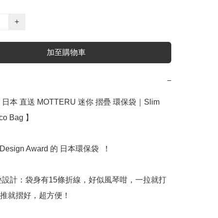
+
加至購物車
−
日本 直送 MOTTERU 迷你 摺疊 環保袋｜Slim 
co Bag 】﻿

Design Award 的 日本環保袋  ！

摺疊設計：袋身有15條折線，好似風琴咁，一拉就打
推就摺好，超方便！
