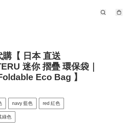
購【 日本 直送
TERU 迷你 摺疊 環保袋｜
Foldable Eco Bag 】
色
navy 藍色
red 紅色
卡其綠色