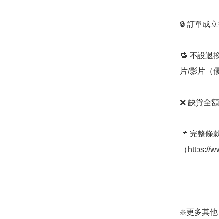
🔒 訂單成
🔁 不設退
片/影片（
❌ 缺貨全額
📌 完整
（https://w
❇️更多其他 mo