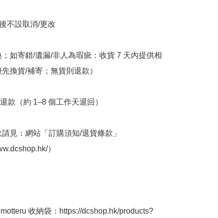
立後不設取消/更改

換；如寄錯/遺漏/非人為瑕疵：收貨 7 天內提供相
優先換貨/補寄；無貨則退款）

退款（約 1–8 個工作天退回）

條款請見：網站「訂購須知/退貨條款」
ww.dcshop.hk/）

tteru 收納袋：https://dcshop.hk/products?