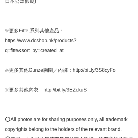
日本公眾假期) 

❇️更多Fitte 系列其他產品：
https://www.dcshop.hk/products?
q=fitte&sort_by=created_at

❇️更多其他Gunze胸圍／內褲：http://bit.ly/3S8cyFo

❇️更多其他內衣：http://bit.ly/3EZckuS

⭕All photos are for sharing purposes only, all trademark 
copyrights belong to the holders of the relevant brand.
