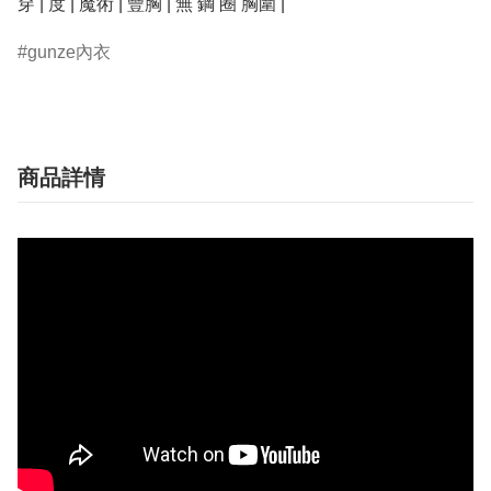
穿 | 度 | 魔術 | 豐胸 | 無 鋼 圈 胸圍 |
gunze內衣
商品詳情