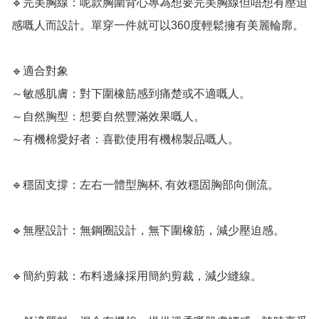
🔹完美胸線：呢款胸圍背心專為想要完美胸線但唔想有壓迫
感嘅人而設計。單穿一件就可以360度輕鬆擁有美麗輪廓。

🔹適合對象

～敏感肌膚：對下圍橡筋感到痛楚或不適嘅人。

～自然胸型：想要自然豐滿效果嘅人。

～有機棉愛好者：喜歡使用有機棉製品嘅人。

🔹穩固支撐：左右一體型胸杯, 有效穩固胸部向側流。

🔹無壓設計：無鋼圈設計，無下圍橡筋，減少壓迫感。

🔹簡約剪裁：布料邊緣採用簡約剪裁，減少縫線。
