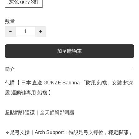
灰色 grey 3對
數量
−
+
加至購物車
簡介
−
代購【 日本 直送 GUNZE Sabrina 「防甩 船襪」女裝 超深
履 運動鞋專用 船襪 】

超貼腳舒適襪｜全天候腳部呵護

🔹足弓支撐｜Arch Support：特設足弓支撐位，穩定腳部，