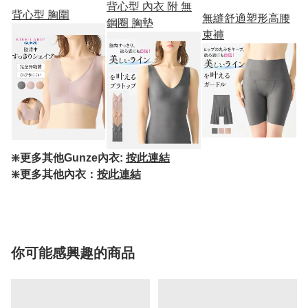
背心型 內衣 附 無
背心型 胸圍
無縫舒適塑形高腰
鋼圈 胸墊
束褲
❇️更多其他Gunze內衣:
按此連結
❇️更多其他內衣：
按此連結
你可能感興趣的商品