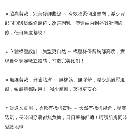
🔹脇高剪裁，完美修飾曲線 ～ 有效收緊側邊贅肉，減少背
部同側邊嘅線條痕跡，改善副乳，塑造由內到外嘅滑溜線
條，任何角度都靚！

🔹立體模壓設計，胸型更自然 ～ 模壓杯保留胸部高度，實
現自然豐滿嘅立體感，打造完美比例！

🔹無縫剪裁，舒適貼膚 ～ 無橡筋、無膠帶，減少肌膚壓迫
感，敏感肌都啱用！  減少摩擦，著得更安心！  

🔹舒適又實用 ，柔軟有機棉質料 ～ 天然有機棉製造，親膚
透氣，長時間穿著都無負擔，日日著都舒適！呵護肌膚同時
愛護地球。
