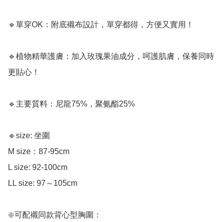
🔹單穿OK：附底襯布設計，單穿都得，方便又實用！

🔹植物精華護膚：加入玫瑰果油成分，呵護肌膚，保養同時
更貼心！

🔹主要質料：尼龍75%，聚氨酯25%

🔹size: 坐圍 

M size：87-95cm 

L size: 92-100cm﻿

LL size: 97～105cm

❇️可配襯同款背心型胸圍：