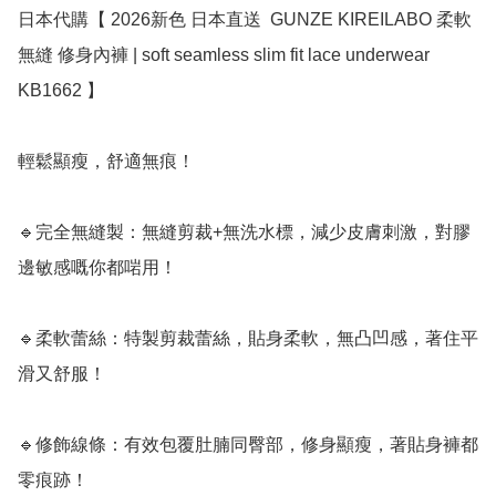
日本代購【 2026新色 日本直送  GUNZE KIREILABO 柔軟 
無縫 修身內褲 | soft seamless slim fit lace underwear 
KB1662 】 ﻿

輕鬆顯瘦，舒適無痕！

🔹完全無縫製：無縫剪裁+無洗水標，減少皮膚刺激，對膠
邊敏感嘅你都啱用！

🔹柔軟蕾絲：特製剪裁蕾絲，貼身柔軟，無凸凹感，著住平
滑又舒服！

🔹修飾線條：有效包覆肚腩同臀部，修身顯瘦，著貼身褲都
零痕跡！
