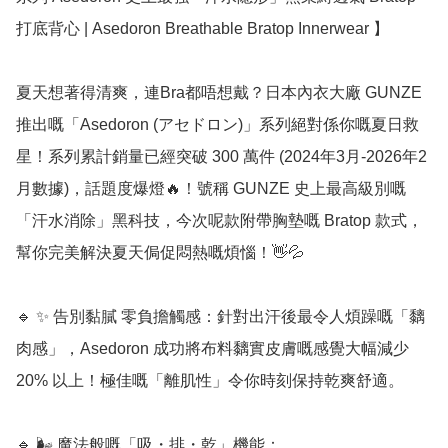
打底背心 | Asedoron Breathable Bratop Innerwear 】

夏天想著得清爽，連Bra都唔想戴？日本內衣大廠 GUNZE 
推出嘅「Asedoron (アセドロン)」系列絕對係你嘅夏日救
星！系列累計銷量已經突破 300 萬件 (2024年3月-2026年2
月數據)，話題度爆燈🔥！號稱 GUNZE 史上最高級別嘅
「汗水消除」黑科技，今次呢款附帶胸墊嘅 Bratop 款式，
幫你完美解決夏天侷促悶熱嘅煩惱！👋💦

🔹 ✨ 告別黏膩 零負擔觸感：針對出汗後最令人煩躁嘅「黐
肉感」，Asedoron 成功將布料黐實皮膚嘅感覺大幅減少 
20% 以上！極佳嘅「離肌性」令你時刻保持乾爽舒適。

🔹 🌬️ 魔法般嘅「吸・排・乾」機能：
