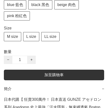
blue 藍色
black 黑色
beige 肉色
pink 粉紅色
Size
M size
L size
LL size
數量
−
+
加至購物車
簡介
−
日本代購【 狂賣300萬件！ 日本直送 GUNZE アセドロン 
系列 Asedoron 史上最強「汗水隱形」無束縛透氣 Bratop 