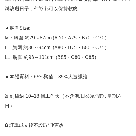
淋漓嘅日子，件衫都可以保持乾爽！

🔹胸圍Size:﻿

M：胸圍 約79～87cm (A70・A75・B70・C70）

L：胸圍 約86～94cm  (A80・B75・B80・C75）

LL: 胸圍 約93～101cm  (B85・C80・C85）

🔹本體質料：65%聚酯，35%人造纖維

⏳ 到貨約 10–18 個工作天（不含港/日公眾假期, 星期六
日）

🔒 訂單成立後不設取消/更改
