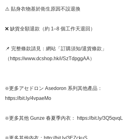
⚠️ 貼身衣物基於衛生原因不設退換

❌ 缺貨全額退款（約 1–8 個工作天退回）

📌 完整條款請見：網站「訂購須知/退貨條款」
（https://www.dcshop.hk/i/SzTdpggAA）

❇️更多アセドロン Asedoron 系列其他產品：
https://bit.ly/4vpaeMo

❇️更多其他 Gunze 春夏季內衣： https://bit.ly/3Q5qvqL

❇️更多其他內衣：http://bit.ly/3EZckuS
