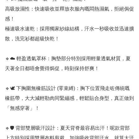
高吸放濕性：快速吸收並釋放衣服內嘅悶熱濕氣，拒絕侷促
感！

極速吸水速乾：採用獨家紗線結構，汗水一秒吸收並迅速擴
散，洗完衫都超級快乾！

🔹☁️ 輕盈透氣罩杯：胸墊部分特別採用輕量透氣材質，夏
天著全日都唔會覺得焗促，時刻保持舒爽！

🔹🕊️ 下胸圍無橡筋設計 (零束縛)：胸下位置飛走咗傳統嘅
橡筋帶，大大減輕勒肉同緊繃感，輕鬆貼合身型，真正做到
「無感穿著」！

🔹🛡️ 背部雙層吸汗設計：夏天背脊最容易出汗！呢款背部
上方特別採用雙層布料剪裁，加強吸收背部汗水，就算大汗