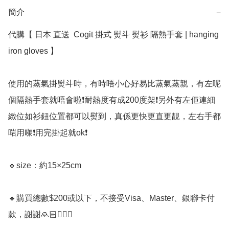
簡介
−
代購【 日本 直送  Cogit 掛式 熨斗 熨衫 隔熱手套 | hanging 
iron gloves 】﻿

使用的蒸氣掛熨斗時，有時唔小心好易比蒸氣蒸親，有左呢
個隔熱手套就唔會啦❗耐熱度有成200度架❗另外有左佢連細
緻位如衫鈕位置都可以熨到，真係更快更直更靚，左右手都
啱用㗎❗用完掛起就ok❗

🔹size：約15×25cm

🔹購買總數$200或以下，不接受Visa、Master、銀聯卡付
款，謝謝🙏🏻🙇🏼‍♀️
