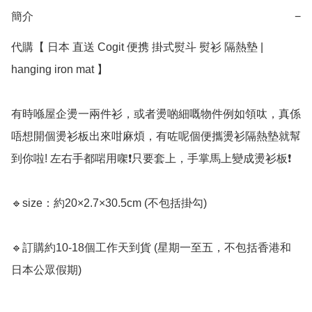
簡介
−
代購【 日本 直送 Cogit 便携 掛式熨斗 熨衫 隔熱墊 | 
hanging iron mat 】﻿

有時喺屋企燙一兩件衫，或者燙啲細嘅物件例如領呔，真係
唔想開個燙衫板出來咁麻煩，有咗呢個便攜燙衫隔熱墊就幫
到你啦! 左右手都啱用㗎❗️只要套上，手掌馬上變成燙衫板❗️

🔹size：約20×2.7×30.5cm (不包括掛勾)

🔹訂購約10-18個工作天到貨 (星期一至五，不包括香港和
日本公眾假期) ﻿
