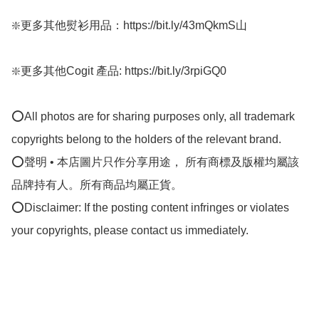
❇️更多其他熨衫用品：https://bit.ly/43mQkmS山  

❇️更多其他Cogit 產品: https://bit.ly/3rpiGQ0

⭕All photos are for sharing purposes only, all trademark 
copyrights belong to the holders of the relevant brand.

⭕聲明 • 本店圖片只作分享用途， 所有商標及版權均屬該
品牌持有人。所有商品均屬正貨。

⭕Disclaimer: If the posting content infringes or violates 
your copyrights, please contact us immediately.
