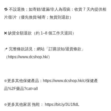
🔁 不設退換；如寄錯/遺漏/非人為瑕疵：收貨 7 天內提供相
片/影片（優先換貨/補寄；無貨則退款）

❌ 缺貨全額退款（約 1–8 個工作天退回）

📌 完整條款請見：網站「訂購須知/退貨條款」
（https://www.dcshop.hk/）

❇️更多其他保健產品：https://www.dcshop.hk/c/保健產
品%2F藥品?cat=all

❇️更多其他家居 拖鞋： https://bit.ly/3U1fIdL
