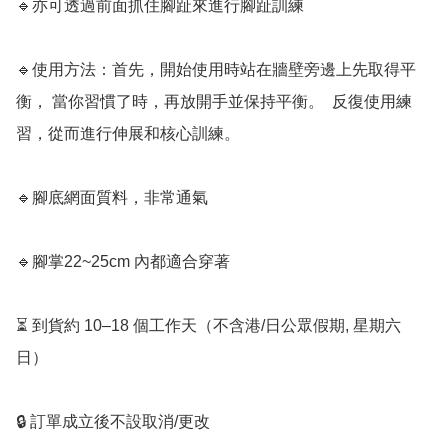
🔹亦可透過前面抓住腳趾來進行腳趾訓練

🔹使用方法：首先，開始使用時站在牆壁旁邊上先取得平
衡， 當你習慣了時，再放開手並保持平衡。  反復使用練
習，從而進行伸展和核心訓練。 

🔹腳底網面質料，非常通氣

🔹腳掌22~25cm 內都適合穿著

⏳ 到貨約 10–18 個工作天（不含港/日公眾假期, 星期六
日）

🔒 訂單成立後不設取消/更改
