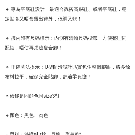
🔹 專為平底鞋設計：最適合襯搭高跟鞋、或者平底鞋，穩
定貼腳又唔會露出鞋外，低調又靚！

🔹 襪內印有尺碼標示：內側有清晰尺碼標籤，方便整理同
配搭，唔使再煩邊隻合腳！

🔹 正確著法提示：U型防滑設計貼實包住整個腳跟，將多餘
布料拉平，確保完全貼腳，舒適零負擔！

🔹價錢是同顏色同size3對

🔹顏色：黑色、肉色

🔹質料：絲襪料 (棉、尼龍、聚氨酯)
