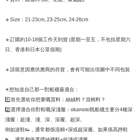
🔹Size：21-23cm, 23-25cm, 24-26cm

🔹訂購約10-18個工作天到貨 (星期一至五，不包括星期六
日、香港和日本公眾假期) ﻿

🔹請留意因應供應商的存貨，會有可能出現圖中不同包裝

✴️想知道自己那一對船襪最適合：

1️⃣首先選咗你想要嘅質料：絲絨料？混棉料？

2️⃣選擇適合你對鞋嘅深淺履：okamoto既船襪主要分4種深
淺履：超淺、淺、深、深履、超深。

例如波鞋👟，通常都係混棉+深或超深履。如果係高踭鞋
👠，通常都係選擇絲襪料+超淺或淺履。
