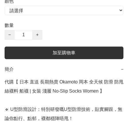
顏色
數量
−
+
加至購物車
簡介
−
代購【 日本 直送 長期熱賣 Okamoto 岡本 全天候 防滑 防甩 
絲襪料 船襪 | 女裝 淺履 No-Slip Socks Women 】

🔹 U型防滑設計：特別研發嘅U型防滑技術，貼實腳跟，無
論你點行、點郁，襪都穩陣唔甩！
