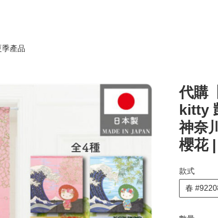
春夏季產品
代購【
kitt
神奈川
櫻花 
款式
春 #9220