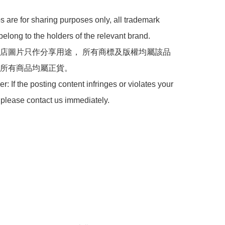
 are for sharing purposes only, all trademark 
belong to the holders of the relevant brand.

 本店圖片只作分享用途， 所有商標及版權均屬該品
所有商品均屬正貨。

: If the posting content infringes or violates your 
 please contact us immediately.
