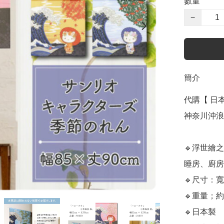
數量
−
簡介
代購【 日本 
神奈川沖浪裏 
🔹浮世繪之一
睡房、廚房
🔹尺寸：寬8
🔹重量；約1
🔹日本製
