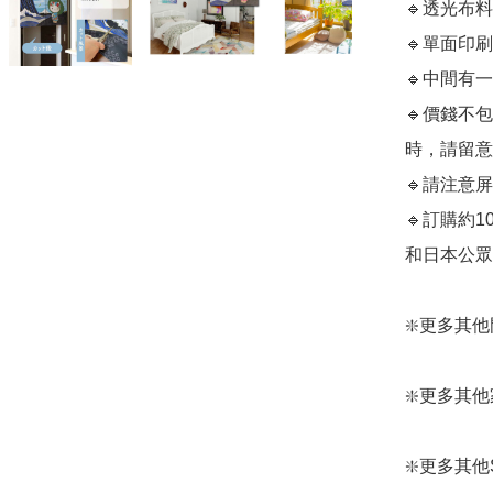
🔹透光布
🔹單面印刷

🔹中間有
🔹價錢不包
時，請留意
🔹請注意
🔹訂購約
和日本公眾假期
❇️更多其他門簾：
❇️更多其他家居
❇️更多其他Sanr