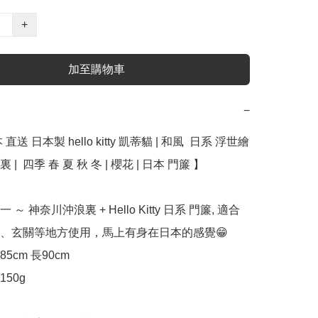
+
加至購物車
−
直送 日本製 hello kitty 凱蒂貓 | 和風  日系 浮世繪 
|  四季 春 夏 秋 冬 | 櫻花 | 日本 門簾 】

 ～ 神奈川沖浪裏 + Hello Kitty 日系 門簾, 適合
、玄關等地方使用，馬上有身在日本的感覺😁

5cm 長90cm

50g
