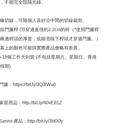
料，不能完全阻隔光線。

一條切線，可隨個人喜好沿中間的切線裁剪。

括門簾桿 (可穿過直徑約2.2cm的桿（*使用門簾桿
兩邊桿頭的厚度，或能否除下桿頭才穿過門簾。）

屏幕上的顏色可能與實際產品會略有差異。

10-18個工作天到貨 (不包括星期六、星期日、香港
) ﻿ 

https://bit.ly/3Q3lWud

用品：http://bit.ly/40vE81Z

io 產品：http://bit.ly/3Iit0Oy
