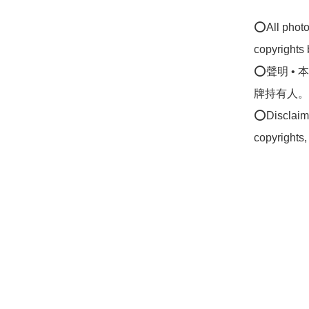
⭕All photos
copyrights 
⭕聲明 •
牌持有人。
⭕Disclaimer
copyrights,