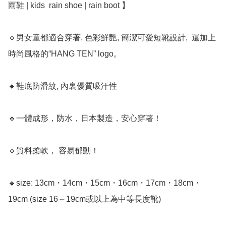
雨鞋 | kids  rain shoe | rain boot 】﻿

🔹男女童都適合穿著, 色彩鮮艷, 簡潔可愛短靴設計,  還加上
時尚風格的“HANG TEN” logo。

🔹鞋底防滑紋, 內裏優質吸汗性

🔹一體成形，防水，日本製造，安心穿著！

🔹質料柔軟， 容易郁動！

🔹size: 13cm・14cm・15cm・16cm・17cm・18cm・
19cm (size 16～19cm或以上為中等長度靴)
