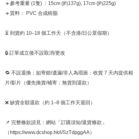
🔹參考重量 (1隻) ：15cm (約137g), 17cm (約225g)

🔹質料： PVC 合成樹脂

⏳ 到貨約 10–18 個工作天（不含港/日公眾假期）

🔒 訂單成立後不設取消/更改

🔁 不設退換；如寄錯/遺漏/非人為瑕疵：收貨 7 天內提供相
片/影片（優先換貨/補寄；無貨則退款）

❌ 缺貨全額退款（約 1–8 個工作天退回）

📌 完整條款請見：網站「訂購須知/退貨條款」
（https://www.dcshop.hk/i/SzTdpggAA）
