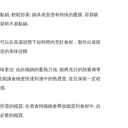
黏鍋, 輕鬆炒菜: 鍋具表面塗有特殊的覆膜, 容易吸
菜時不易黏鍋.

具可以在高溫狀態下短時間內烹飪食材，製作出保留
道的美味佳餚

風味更佳: 由於鐵鍋的蓄熱力強, 能將充分的熱量傳導
因此能讓食物更快達到適中的熟透度, 並且保留一定程
. 

體所需的鐵質: 在煮食時鐵鍋會釋放鐵質到食材中, 自
必要的鐵質.
