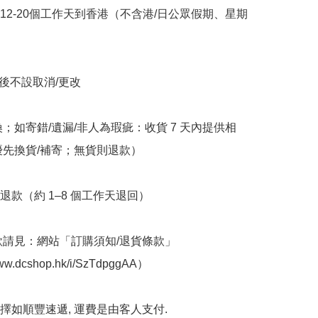
約12-20個工作天到香港（不含港/日公眾假期、星期
立後不設取消/更改

換；如寄錯/遺漏/非人為瑕疵：收貨 7 天內提供相
優先換貨/補寄；無貨則退款）

退款（約 1–8 個工作天退回）

條款請見：網站「訂購須知/退貨條款」
www.dcshop.hk/i/SzTdpggAA）

擇如順豐速遞, 運費是由客人支付.  
