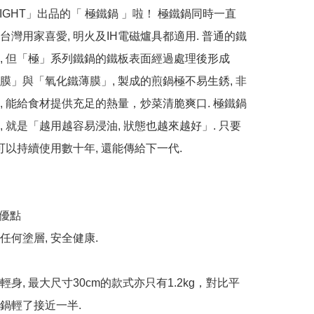
 LIGHT」出品的「 極鐵鍋 」啦！ 極鐵鍋同時一直
台灣用家喜愛, 明火及IH電磁爐具都適用. 普通的鐵
, 但「極」系列鐵鍋的鐵板表面經過處理後形成
膜」與「氧化鐵薄膜」, 製成的煎鍋極不易生銹, 非
, 能給食材提供充足的熱量，炒菜清脆爽口. 極鐵鍋
, 就是「越用越容易浸油, 狀態也越來越好」. 只要
可以持續使用數十年, 還能傳給下一代. 

優點

任何塗層, 安全健康.

輕身, 最大尺寸30cm的款式亦只有1.2kg，對比平
鍋輕了接近一半.
