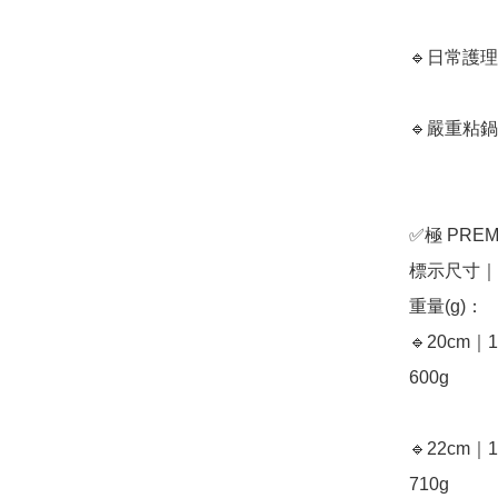
🔹日常護理, 
🔹嚴重粘鍋的處
✅極 PRE
標示尺寸｜
重量(g)：

🔹20cm｜
600g

🔹22cm｜
710g
