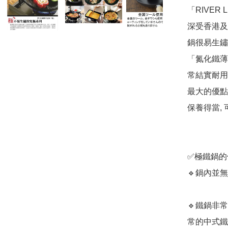
「RIVER
深受香港及
鍋很易生鏽
「氮化鐵薄
常結實耐用
最大的優點
保養得當, 
✅極鐵鍋的
🔹鍋內並無
🔹鐵鍋非常
常的中式鐵