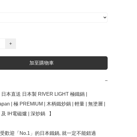
+
加至購物車
−
本直送 日本製 RIVER LIGHT 極鐵鍋 | 
apan | 極 PREMIUM | 木柄鐵炒鍋 | 輕量 | 無塗層 | 
 IH電磁爐 | 深炒鍋   】

受歡迎「No.1」的日本鐵鍋, 就一定不能錯過