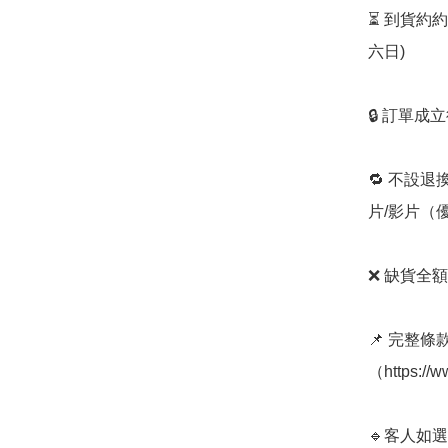
⏳ 到貨約
六日) 

🔒 訂單成
🔁 不設退
片/影片（
❌ 缺貨全額
📌 完整
（https://
🔹客人如選