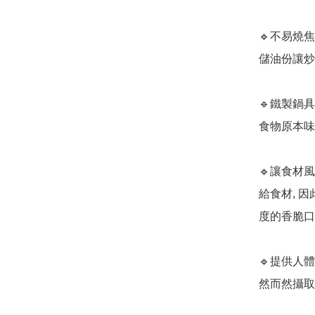
🔹不易燒焦
儲油份讓炒
🔹鐵製鍋
食物原本味
🔹讓食材
給食材, 
度的香脆口感
🔹提供人
然而然攝取