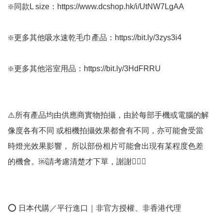
❇️同款L size：https://www.dcshop.hk/i/UtNW7LgAA

❇️更多其他吸水速乾毛巾產品：https://bit.ly/3zys3i4

❇️更多其他浴室用品：https://bit.ly/3HdFRRU

⚠️所有產品均由供應商實物拍攝，由於每部手機或電腦的解
像度各有不同 或相機拍攝效果都會有不同，亦可能會受當
時燈光效果影響， 所以部份相片可能會出現有某程度色差
的機會。￼請考慮清楚才下單，謝謝🙇🏼‍♀️

⭕ 日本代購／平行進口｜非官方授權、非香港代理
