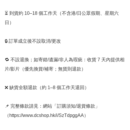
⏳ 到貨約 10–18 個工作天（不含港/日公眾假期、星期六
日）

🔒 訂單成立後不設取消/更改

🔁 不設退換；如寄錯/遺漏/非人為瑕疵：收貨 7 天內提供相
片/影片（優先換貨/補寄；無貨則退款）

❌ 缺貨全額退款（約 1–8 個工作天退回）

📌 完整條款請見：網站「訂購須知/退貨條款」
（https://www.dcshop.hk/i/SzTdpggAA）
