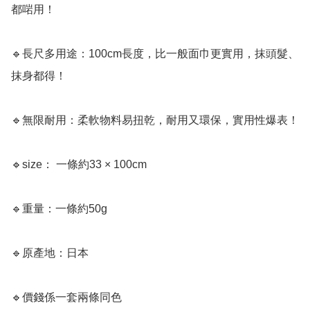
都啱用！

🔹長尺多用途：100cm長度，比一般面巾更實用，抹頭髮、
抹身都得！

🔹無限耐用：柔軟物料易扭乾，耐用又環保，實用性爆表！

🔹size： 一條約33 × 100cm

🔹重量：一條約50g

🔹原產地：日本

🔹價錢係一套兩條同色
