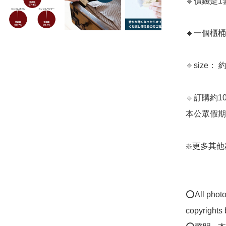
🔹價錢是1套
🔹一個櫃桶
🔹size： 約
🔹訂購約
本公眾假期) ﻿
❇️更多其他家居
⭕All photos
copyrights 