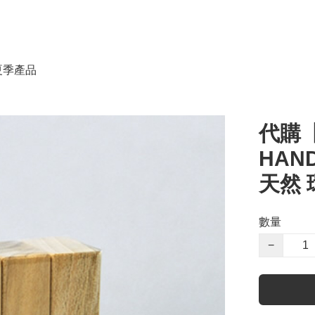
春夏季產品
代購【
HAND
天然 
數量
−