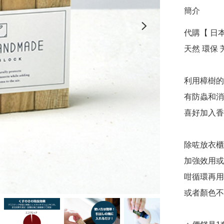
簡介
代購【 日本 
天然 環保 芳
利用樟樹的
有防蟲和消
喜好加入香
除咗放衣櫃
加強效用或
咁循環再用
或者顏色不