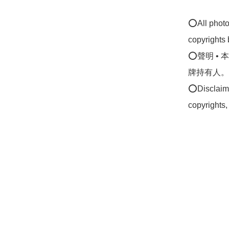
⭕All photos
copyrights 
⭕聲明 •
牌持有人。
⭕Disclaimer
copyrights,