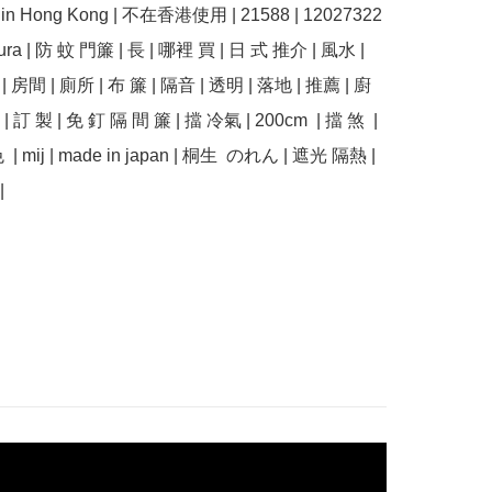
e in Hong Kong | 不在香港使用 | 21588 | 12027322  
kura | 防 蚊 門簾 | 長 | 哪裡 買 | 日 式 推介 | 風水 | 
  | 房間 | 廁所 | 布 簾 | 隔音 | 透明 | 落地 | 推薦 | 廚
| 訂 製 | 免 釘 隔 間 簾 | 擋 冷氣 | 200cm  | 擋 煞  | 
 | mij | made in japan | 桐生  のれん | 遮光 隔熱 | 
|