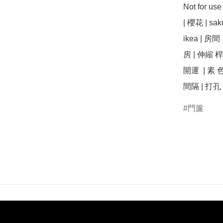
Not for us
| 櫻花 | sa
ikea | 房間
房 | 伸縮 桿 
開運  | 素 色 
間隔 | 打孔 
門簾