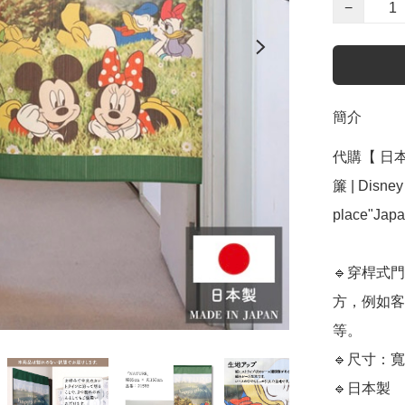
−
簡介
代購【 日本
簾 | Disney 
place"Japan
🔹穿桿式
方，例如客
等。

🔹尺寸：寬8
🔹日本製
