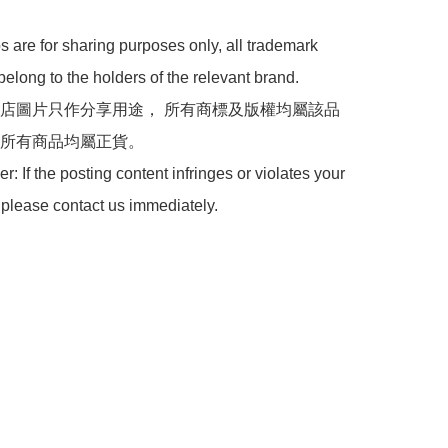
 are for sharing purposes only, all trademark 
belong to the holders of the relevant brand.

 本店圖片只作分享用途， 所有商標及版權均屬該品
所有商品均屬正貨。

: If the posting content infringes or violates your 
 please contact us immediately.
