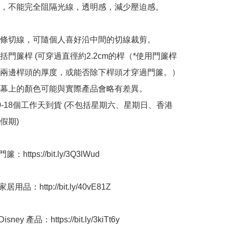
料，不能完全阻隔光線，透明感，減少壓迫感。

一條切線，可隨個人喜好沿中間的切線裁剪。

括門簾桿 (可穿過直徑約2.2cm的桿（*使用門簾桿
兩邊桿頭的厚度，或能否除下桿頭才穿過門簾。）

屏幕上的顏色可能與實際產品會略有差異。

10-18個工作天到貨 (不包括星期六、星期日、香港
) ﻿ 

https://bit.ly/3Q3lWud

用品：http://bit.ly/40vE81Z

ney 產品：https://bit.ly/3kiTt6y
