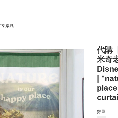
春夏季產品
代購【
米奇老
Disne
| "na
place
curta
數量