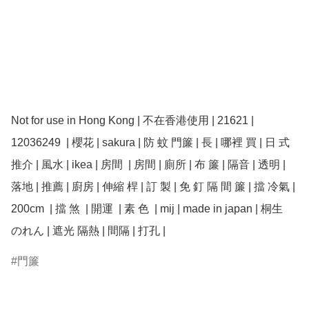
Not for use in Hong Kong | 不在香港使用 | 21621 | 
12036249  | 櫻花 | sakura | 防 蚊 門簾 | 長 | 哪裡 買 | 日 式 
推介 | 風水 | ikea | 房間  | 房間 | 廁所 | 布 簾 | 隔音 | 透明 | 
落地 | 推薦 | 廚房 | 伸縮 桿 | 訂 製 | 免 釘 隔 間 簾 | 擋 冷氣 | 
200cm  | 擋 煞  | 開運  | 素 色  | mij | made in japan | 桐生  
のれん | 遮光 隔熱 | 間隔 | 打孔 |
門簾