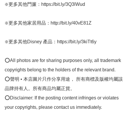
❇️更多其他門簾：https://bit.ly/3Q3lWud

❇️更多其他家居用品：http://bit.ly/40vE81Z

❇️更多其他Disney 產品：https://bit.ly/3kiTt6y

⭕All photos are for sharing purposes only, all trademark 
copyrights belong to the holders of the relevant brand.

⭕聲明 • 本店圖片只作分享用途， 所有商標及版權均屬該
品牌持有人。所有商品均屬正貨。

⭕Disclaimer: If the posting content infringes or violates 
your copyrights, please contact us immediately.
