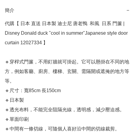
簡介
−
代購【 日本 直送 日本製 迪士尼 唐老鴨  和風  日系 門簾 | 
Disney Donald duck "cool in summer"Japanese style door 
curtain 12027334 】

🔹穿桿式門簾，不用釘牆就可掛起。它可以懸掛在不同的地
方，例如客廳、廚房、樓梯、玄關、需隔開或遮掩的地方等
等。

🔹尺寸：寬85cm 長150cm

🔹日本製

🔹透光布料，不能完全阻隔光線，透明感，減少壓迫感。

🔹單面印刷

🔹中間有一條切線，可隨個人喜好沿中間的切線裁剪。
