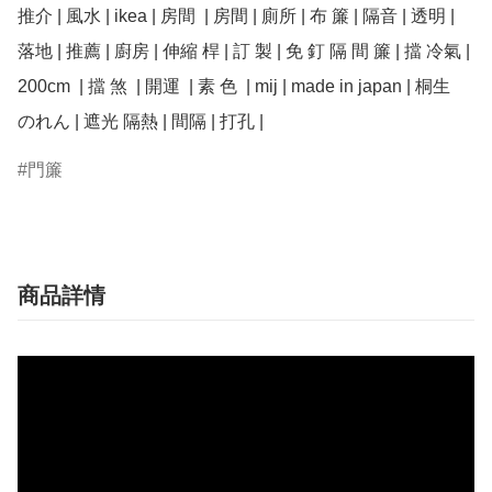
推介 | 風水 | ikea | 房間  | 房間 | 廁所 | 布 簾 | 隔音 | 透明 | 
落地 | 推薦 | 廚房 | 伸縮 桿 | 訂 製 | 免 釘 隔 間 簾 | 擋 冷氣 | 
200cm  | 擋 煞  | 開運  | 素 色  | mij | made in japan | 桐生  
のれん | 遮光 隔熱 | 間隔 | 打孔 |
門簾
商品詳情