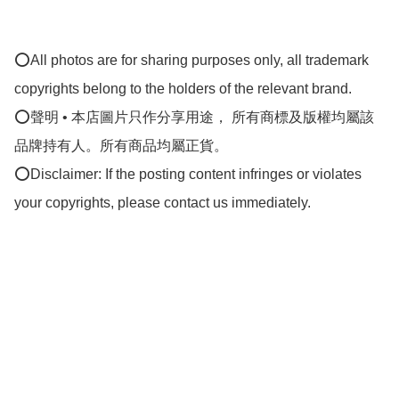
⭕All photos are for sharing purposes only, all trademark 
copyrights belong to the holders of the relevant brand.

⭕聲明 • 本店圖片只作分享用途， 所有商標及版權均屬該
品牌持有人。所有商品均屬正貨。

⭕Disclaimer: If the posting content infringes or violates 
your copyrights, please contact us immediately.
