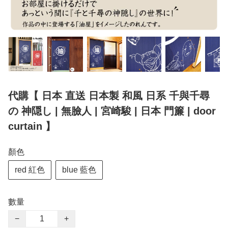
代購【 日本 直送 日本製 和風 日系 千與千尋
の 神隠し | 無臉人 | 宮崎駿 | 日本 門簾 | door
curtain 】
顏色
red 紅色
blue 藍色
數量
−
+