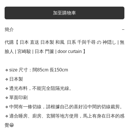
加至購物車
簡介
−
代購【 日本 直送 日本製 和風  日系 千與千尋 の 神隠し | 無
臉人 | 宮崎駿 | 日本 門簾 | door curtain 】

🔹size 尺寸：闊85cm 長150cm

🔹日本製

🔹透光布料，不能完全阻隔光線。

🔹單面印刷

🔹中間有一條切線，請根據自己的喜好沿中間的切線裁剪。

🔹適合睡房、廚房、玄關等地方使用，馬上有身在日本的感
覺😁
