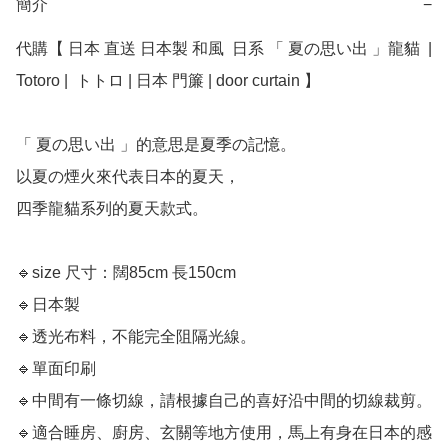
簡介
−
代購【 日本 直送 日本製 和風  日系 「 夏の思い出 」龍貓  | 
Totoro |  トトロ | 日本 門簾 | door curtain 】

「 夏の思い出 」的意思是夏季の記憶。

以夏の煙火來代表日本的夏天，

四季龍貓系列的夏天款式。

🔹size 尺寸：闊85cm 長150cm

🔹日本製

🔹透光布料，不能完全阻隔光線。

🔹單面印刷

🔹中間有一條切線，請根據自己的喜好沿中間的切線裁剪。

🔹適合睡房、廚房、玄關等地方使用，馬上有身在日本的感