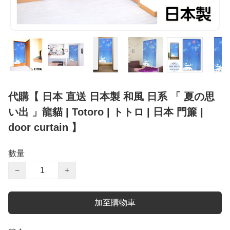
代購【 日本 直送 日本製 和風 日系 「 夏の思
い出 」龍貓 | Totoro | トトロ | 日本 門簾 |
door curtain 】
數量
−
+
加至購物車