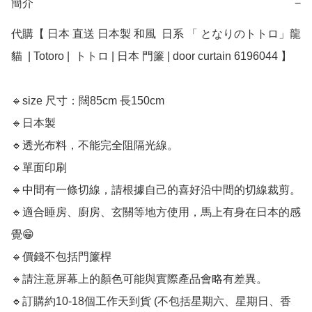
簡介
−
代購【 日本 直送 日本製 和風  日系 「 となりのトトロ」龍
貓  | Totoro |  トトロ | 日本 門簾 | door curtain 6196044 】

🔹size 尺寸：闊85cm 長150cm

🔹日本製

🔹透光布料，不能完全阻隔光線。

🔹單面印刷

🔹中間有一條切線，請根據自己的喜好沿中間的切線裁剪。

🔹適合睡房、廚房、玄關等地方使用，馬上有身在日本的感
覺😁

🔹價錢不包括門簾桿

🔹請注意屏幕上的顏色可能與實際產品會略有差異。

🔹訂購約10-18個工作天到貨 (不包括星期六、星期日、香