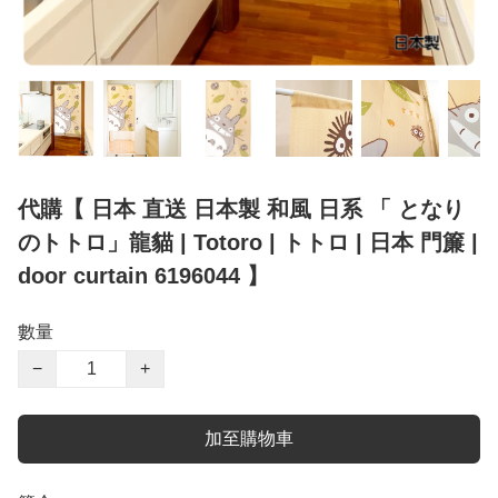
代購【 日本 直送 日本製 和風 日系 「 となり
のトトロ」龍貓 | Totoro | トトロ | 日本 門簾 |
door curtain 6196044 】
數量
−
+
加至購物車