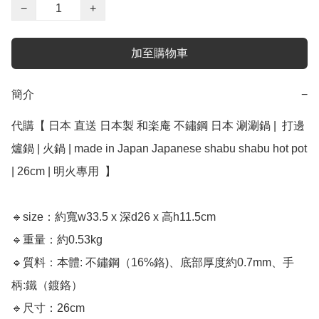
−
+
加至購物車
簡介
−
代購【 日本 直送 日本製 和楽庵 不鏽鋼 日本 涮涮鍋 |  打邊
爐鍋 | 火鍋 | made in Japan Japanese shabu shabu hot pot 
| 26cm | 明火專用  】﻿﻿

🔹size：約寬w33.5 x 深d26 x 高h11.5cm

🔹重量：約0.53kg

🔹質料：本體: 不鏽鋼（16%鉻)、底部厚度約0.7mm、手
柄:鐵（鍍鉻）

🔹尺寸：26cm
