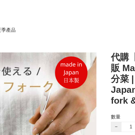
春夏季產品
代購【
販 M
分菜 |
Japan
fork 
數量
−