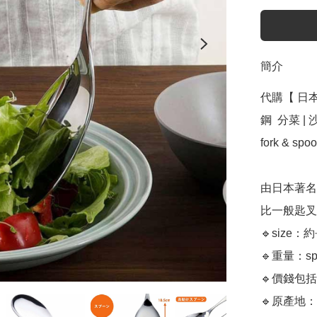
簡介
代購【 日本
鋼  分菜 | 沙律
fork & spoo
由日本著名
比一般匙叉
🔹size：約
🔹重量：spoo
🔹價錢包括
🔹原產地：