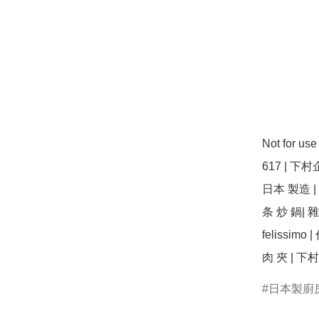
Not for u
617 | 下村企
日本 製造 |
条 炒 鍋| 雜
felissimo 
日本製廚