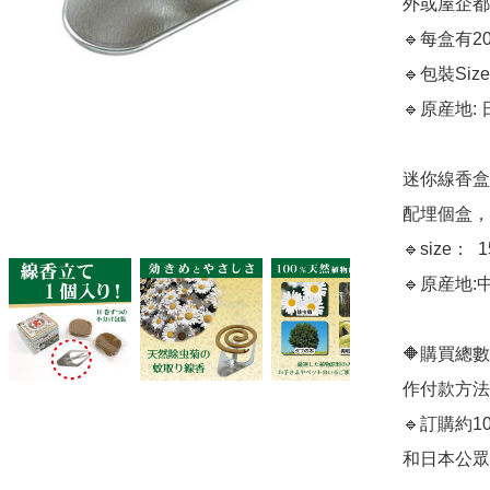
外或屋企都
🔹每盒有
🔹包裝Size：
🔹原産地: 
迷你線香盒
配埋個盒，
🔹size： 
🔹原産地:中
🔶購買總數$
作付款方法
🔹訂購約
和日本公眾假期)