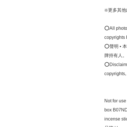
❇️更多其他線香
⭕All photos
copyrights 
⭕聲明 •
牌持有人。
⭕Disclaimer
copyrights,
Not for u
box B07N
incense st