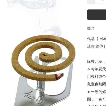
簡介
代購【 日本 直
迷你 線你 | mi
線香介紹：

🔹每年夏
用香料或色
兒童也無問
🔹一卷的
間，一卷可