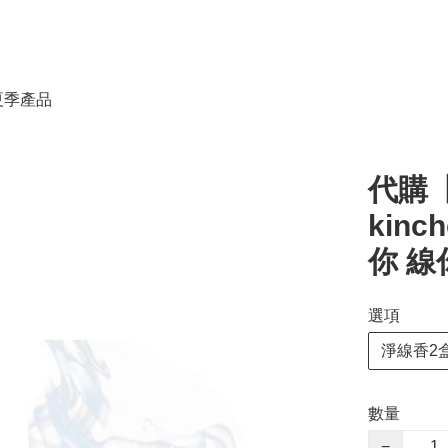
春夏季產品
代購【
kinc
你 線你 
選項
淨線香2盒
數量
−