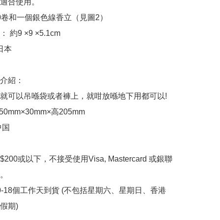
適合使用。

20卷和一個銀色線香立（見圖2）

 約9 ×9 ×5.1cm

日本

介紹：

就可以吊喺袋或者褲上，就咁放喺地下用都可以!

 150mm×30mm×高205mm

国

200或以下，不接受使用Visa, Mastercard 或銀聯
。

10-18個工作天到貨 (不包括星期六、星期日、香港
 ﻿  
