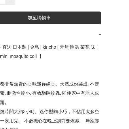
加至購物車
−
送 日本製 | 金鳥 | kincho | 天然 除蟲 菊花 味 |  
ni mosquito coil  】﻿ 

天都非常熱賣的香味迷你線香。天然成份製成, 不使
素, 刺激性較小, 有效驅除蚊蟲, 即使家中有老人或
題。

燃燒時間大約3小時。迷你型夠小巧，不佔用太多空
一次用完。 不必擔心在晚上訓前要熄滅。 無論郊