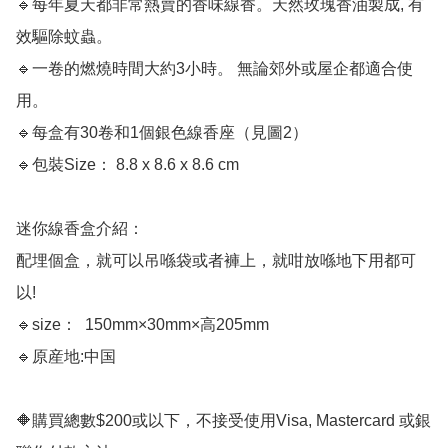
🔹每年夏天都非常熱賣的香味線香。天然玫瑰香油製成, 有
效驅除蚊蟲。

🔹一卷的燃燒時間大約3小時。 無論郊外或屋企都適合使
用。

🔹每盒有30卷和1個銀色線香座（見圖2）

🔹包裝Size： 8.8 x 8.6 x 8.6 cm

迷你線香盒介紹：

配埋個盒，就可以吊喺袋或者褲上，就咁放喺地下用都可
以!

🔹size：  150mm×30mm×高205mm

🔹原産地:中国

🔶購買總數$200或以下，不接受使用Visa, Mastercard 或銀