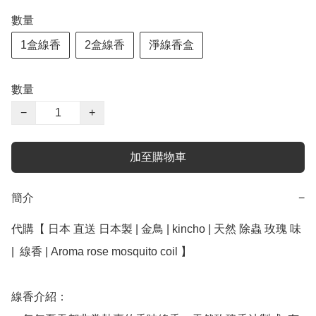
數量
1盒線香
2盒線香
淨線香盒
數量
−
+
加至購物車
簡介
−
代購【 日本 直送 日本製 | 金鳥 | kincho | 天然 除蟲 玫瑰 味 
|  線香 | Aroma rose mosquito coil 】﻿ 

線香介紹：
