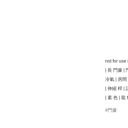
not for u
| 長 門簾 | 
冷氣 | 房間 
| 伸縮 桿 | 
| 素 色 | 龍 
門簾