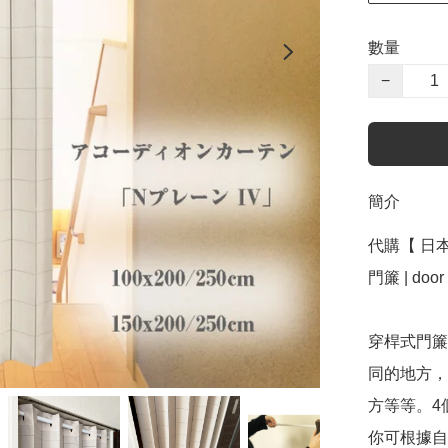
數量
−
簡介
代購【 日本 
門簾 | door 
穿桿式門簾
同的地方，
方等等。4
你可根據自