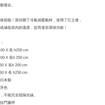
都適合。

保節能！當你開了冷氣或暖氣時，使用了它之後，
或減低室內的溫度，從而達至環保功效！

：

0 X 長 h200 cm

0 X 長h 250 cm

 X 長h 200 cm

 X 長 h250 cm

日本製

牙色

料，不能完全阻隔光線。

括門簾桿
