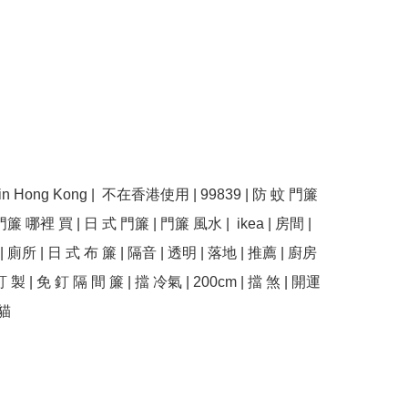
se in Hong Kong |  不在香港使用 | 99839 | 防 蚊 門簾 
門簾 哪裡 買 | 日 式 門簾 | 門簾 風水 |  ikea | 房間 | 
| 廁所 | 日 式 布 簾 | 隔音 | 透明 | 落地 | 推薦 | 廚房 
訂 製 | 免 釘 隔 間 簾 | 擋 冷氣 | 200cm | 擋 煞 | 開運 
貓 