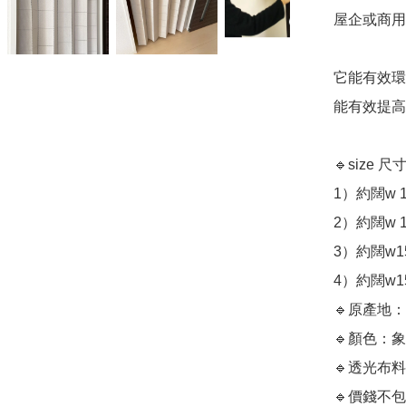
屋企或商用
它能有效環
能有效提高
🔹size 尺寸
1）約闊w 10
2）約闊w 10
3）約闊w150
4）約闊w150
🔹原產地：
🔹顏色：象
🔹透光布
🔹價錢不包