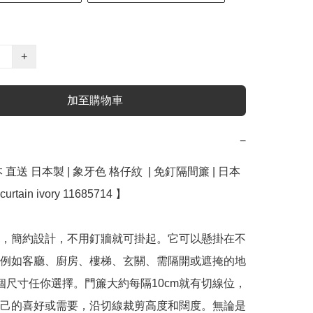
+
加至購物車
−
直送 日本製 | 象牙色 格仔紋  | 免釘隔間簾 | 日本 
curtain ivory 11685714 】

，簡約設計，不用釘牆就可掛起。它可以懸掛在不
例如客廳、廚房、樓梯、玄關、需隔開或遮掩的地
個尺寸任你選擇。門簾大約每隔10cm就有切線位，
己的喜好或需要，沿切線裁剪高度和闊度。無論是