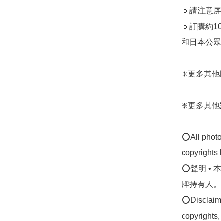
🔹請注意
🔹訂購約
和日本公眾假期
❇️更多其他門簾：
❇️更多其他家居
⭕All photos
copyrights 
⭕聲明 •
牌持有人。
⭕Disclaimer
copyrights,