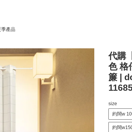
春夏季產品
代購【
色 格
簾 | d
1168
size
約闊w 100
約闊w150 