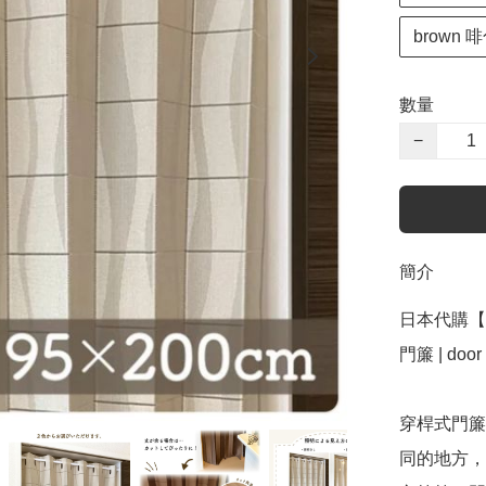
brown 啡
數量
−
簡介
日本代購【 
門簾 | door 
穿桿式門簾
同的地方，