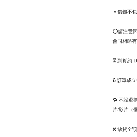
🔹價錢不包
⭕️請注意
會同相略有
⏳ 到貨約 
🔒 訂單成
🔁 不設退
片/影片（
❌ 缺貨全額