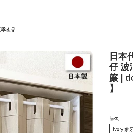
春夏季產品
日本代
仔 波
簾 | d
】
顏色
ivory 象