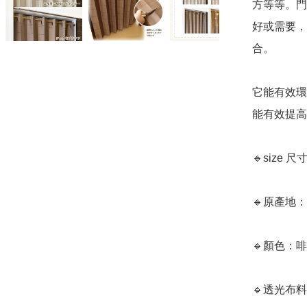
方等等。門
好或需要，
合。

它能有效環
能有效提高
🔹size 尺
🔹原產地：
🔹顏色：啡色
🔹透光布