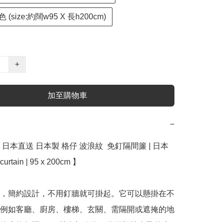
色 (size:約闊w95 X 長h200cm)
+
加至購物車
−
日本直送 日本製 格仔 波浪紋  免釘隔間簾 | 日本 
curtain | 95 x 200cm 】

，簡約設計，不用釘牆就可掛起。它可以懸掛在不
例如客廳、廚房、樓梯、玄關、需隔開或遮掩的地