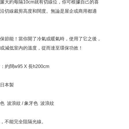
簾大約每隔10cm就有切線位，你可根據自己的喜
沿切線裁剪高度和闊度。無論是屋企或商用都適
保節能！當你開了冷氣或暖氣時，使用了它之後，
或減低室內的溫度，從而達至環保功效！

寸：約闊w95 X 長h200cm

日本製

  波浪紋 / 象牙色  波浪紋

料，不能完全阻隔光線。
