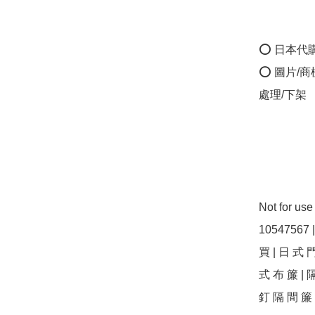
⭕ 日本代
⭕ 圖片/
處理/下架

Not for us
10547567 
買 | 日 式 門
式 布 簾 | 隔
釘 隔 間 簾 |