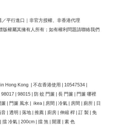
購／平行進口｜非官方授權、非香港代理

商標版權屬其擁有人所有；如有權利問題請聯絡我們
e in Hong Kong  | 不在香港使用 | 10547534 | 
| 98017 | 98015 | 防 蚊 門簾 | 長 門簾 | 門簾 哪裡 
簾 | 門簾 風水 |  ikea | 房間 | 冷氣 | 房間 | 廁所 | 日 
音 | 透明 | 落地 | 推薦 | 廚房 | 伸縮 桿 | 訂 製 | 免 
 擋 冷氣 | 200cm | 擋 煞 | 開運 | 素 色 