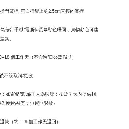
括門簾桿, 可自行配上約2.5cm直徑的簾桿

因為每部手機/電腦個螢幕顯色唔同，實物顏色可能
差異。

10–18 個工作天（不含港/日公眾假期）

立後不設取消/更改

換；如寄錯/遺漏/非人為瑕疵：收貨 7 天內提供相
優先換貨/補寄；無貨則退款）

退款（約 1–8 個工作天退回）
