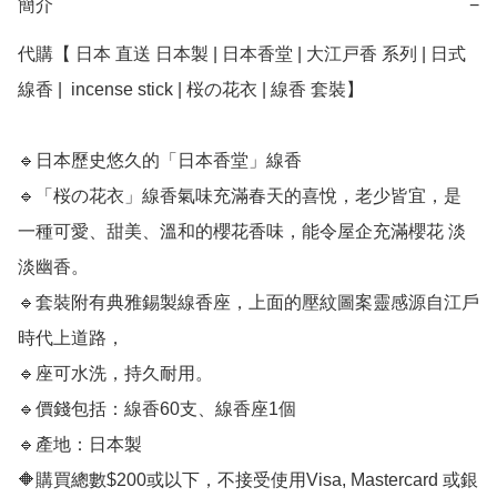
簡介
−
代購【 日本 直送 日本製 | 日本香堂 | 大江戸香 系列 | 日式 
線香 |  incense stick | 桜の花衣 | 線香 套裝】﻿

🔹日本歷史悠久的「日本香堂」線香

🔹「桜の花衣」線香氣味充滿春天的喜悅，老少皆宜，是 
一種可愛、甜美、溫和的櫻花香味，能令屋企充滿櫻花 淡
淡幽香。

🔹套裝附有典雅錫製線香座，上面的壓紋圖案靈感源自江戶
時代上道路，

🔹座可水洗，持久耐用。 

🔹價錢包括：線香60支、線香座1個

🔹產地：日本製

🔶購買總數$200或以下，不接受使用Visa, Mastercard 或銀