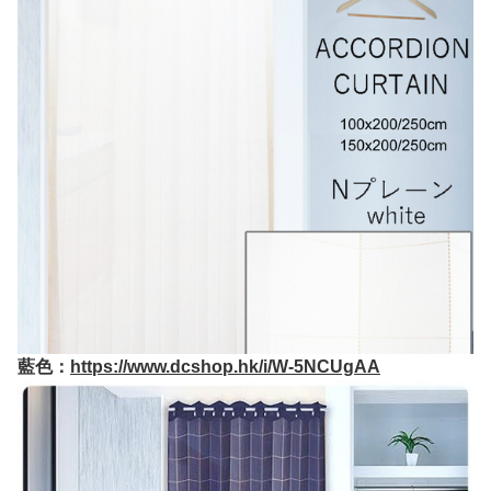
藍色：
https://www.dcshop.hk/i/W-5NCUgAA