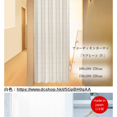
白色：
https://www.dcshop.hk/i/SGpBH0gAA