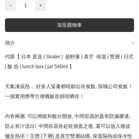
−
+
加至購物車
簡介
−
代購【 日本 直送 | Skater |  超輕量 | 真空  保溫 | 雙層 | 日式 
| 飯 壺 | lunch box | jar 540ml 】

天氣凍或熱， 好多人晏晝都唔願出街食飯, 留喺公司食飯！
一個實用携帶方便嘅飯壺就啱晒你！

內有兩層, 可以將餸和飯分開放, 中間容器的蓋有防漏膠邊, 
防止有汁流出!  中間容器拎起咗個蓋之後, 還可以放入微波
爐反熱添！主體 (下層) 是真空雙層結構, 保溫隔熱或保冷性