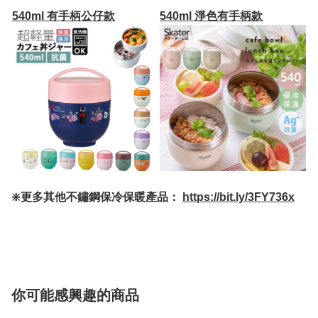
540ml 有手柄公仔款
540ml 淨色有手柄款
❇️更多其他不鏽鋼保冷保暖產品：
https://bit.ly/3FY736x
你可能感興趣的商品