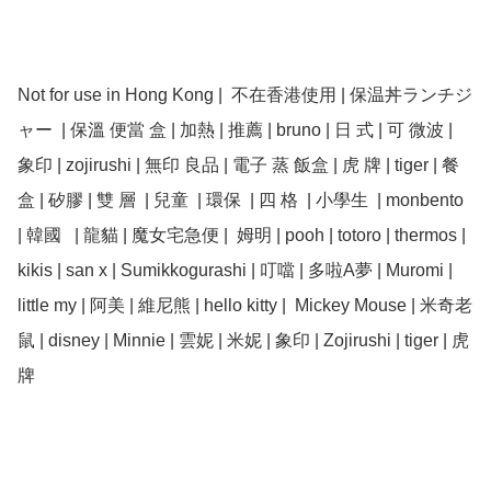
Not for use in Hong Kong |  不在香港使用 | 保温丼ランチジ
ャー  | 保溫 便當 盒 | 加熱 | 推薦 | bruno | 日 式 | 可 微波 | 
象印 | zojirushi | 無印 良品 | 電子 蒸 飯盒 | 虎 牌 | tiger | 餐 
盒 | 矽膠 | 雙 層  | 兒童  | 環保  | 四 格  | 小學生  | monbento  
| 韓國   | 龍貓 | 魔女宅急便 |  姆明 | pooh | totoro | thermos | 
kikis | san x | Sumikkogurashi | 叮噹 | 多啦A夢 | Muromi | 
little my | 阿美 | 維尼熊 | hello kitty |  Mickey Mouse | 米奇老
鼠 | disney | Minnie | 雲妮 | 米妮 | 象印 | Zojirushi | tiger | 虎
牌
