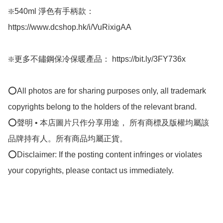
❇️540ml 淨色有手柄款：
https://www.dcshop.hk/i/VuRixigAA 

❇️更多不鏽鋼保冷保暖產品： https://bit.ly/3FY736x

⭕All photos are for sharing purposes only, all trademark 
copyrights belong to the holders of the relevant brand.

⭕聲明 • 本店圖片只作分享用途， 所有商標及版權均屬該
品牌持有人。所有商品均屬正貨。

⭕Disclaimer: If the posting content infringes or violates 
your copyrights, please contact us immediately.
