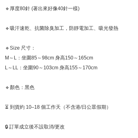
🔹厚度80針 (著出來好像40針一樣)

🔹吸汗速乾、抗菌除臭加工，防靜電加工、吸光發熱

🔹Size 尺寸：

M～L：坐圍85～98cm 身高150～165cm

L～LL：坐圍90～103cm 身高155～170cm

🔹顏色：黑色

⏳ 到貨約 10–18 個工作天（不含港/日公眾假期）

🔒 訂單成立後不設取消/更改
