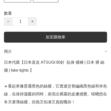
數量
−
+
加至購物車
簡介
−
日本代購【日本直送 ATSUGI 80針  貼身 襪褲 | 日本 裸 絲
襪 | fake tights 】

🔹看起來像普通黑色的絲襪，它透過交替編織黑色線和米色
線，在保持溫暖的同時，表現出裸露的皮膚感覺。啱晒想在
冬天著薄絲襪，但係又怕凍又貪靚嘅你！
