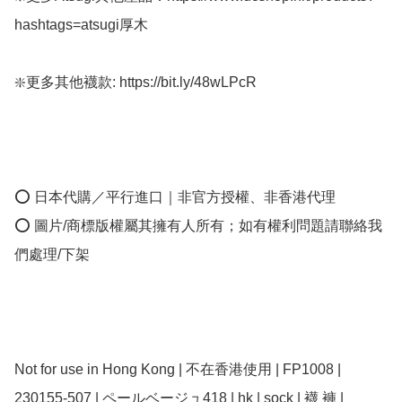
hashtags=atsugi厚木

❇️更多其他襪款: https://bit.ly/48wLPcR  

⭕ 日本代購／平行進口｜非官方授權、非香港代理

⭕ 圖片/商標版權屬其擁有人所有；如有權利問題請聯絡我
們處理/下架

Not for use in Hong Kong | 不在香港使用 | FP1008 | 
230155-507 | ペールベージュ418 | hk | sock | 襪 褲 | 