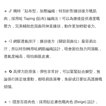
🔹 🦵 獨特「貼布型」加壓編織：特別針對膝頭後方嘅肌
肉，採用咗 Taping (貼布) 編織法！可以為膝後提供適度嘅
壓力，完美輔助您屈曲同伸直膝頭，動作更加輕鬆省力。

🔹 💨 網眼透氣排汗：膝頭後方（關節屈曲位）最容易出
汗，所以特別轉用咗網眼編織設計，唔會困住熱力同濕氣，
透氣度極高，唔怕焗親皮膚。

🔹 🔄 高彈力防滑落：彈性非常好，可以緊緊貼合腳型，無
論係行路定做運動，都唔易跣落嚟，免卻成日要扯高護膝嘅
煩惱。

🔹 ✨ 隱形百搭肉色：採用貼近膚色嘅肉色 (Beige) 設計，