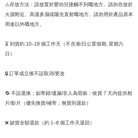
⚠️存放方法：請放置於嬰幼兒接觸不到嘅地方。請勿存放於
火源附近、高溫多濕或陽光直射嘅地方。請勿用於產品原本
用途以外嘅地方。

⏳ 到貨約 10–18 個工作天（不含港/日公眾假期, 星期六
日）

🔒 訂單成立後不設取消/更改

🔁 不設退換；如寄錯/遺漏/非人為瑕疵：收貨 7 天內提供相
片/影片（優先換貨/補寄；無貨則退款）

❌ 缺貨全額退款（約 1–8 個工作天退回）
