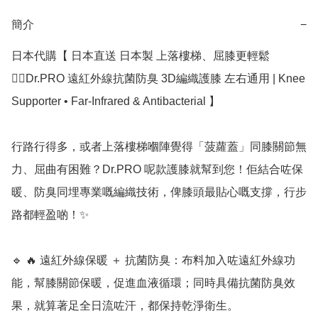
簡介
−
日本代購【 日本直送 日本製 上落樓梯、屈膝更輕鬆
🚶‍♀️Dr.PRO 遠紅外線抗菌防臭 3D編織護膝 左右通用 | Knee 
Supporter • Far-Infrared & Antibacterial 】 

行路行得多，或者上落樓梯嗰陣覺得「菠蘿蓋」同膝關節無
力、屈曲有困難？Dr.PRO 呢款護膝就幫到您！佢結合咗保
暖、防臭同埋專業嘅編織技術，俾膝頭最貼心嘅支撐，行步
路都輕盈啲！✨

🔹 🔥 遠紅外線保暖 ＋ 抗菌防臭：布料加入咗遠紅外線功
能，幫膝關節保暖，促進血液循環；同時具備抗菌防臭效
果，就算著足全日流咗汗，都保持乾淨衛生。
